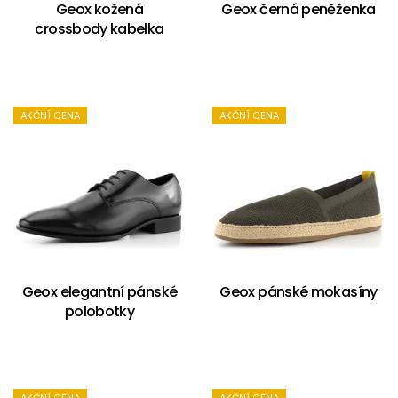
Geox kožená
Geox černá peněženka
crossbody kabelka
AKČNÍ CENA
AKČNÍ CENA
Geox elegantní pánské
Geox pánské mokasíny
polobotky