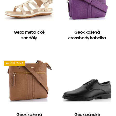
Geox metalické
Geox kožená
sandály
crossbody kabelka
AKČNÍ CENA
Geox kožená
Geox pánské