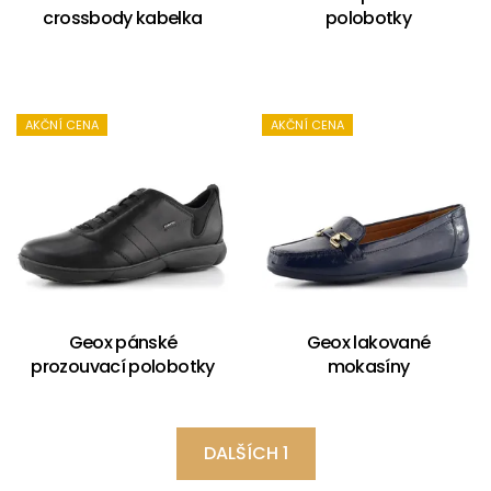
crossbody kabelka
polobotky
AKČNÍ CENA
AKČNÍ CENA
Geox pánské
Geox lakované
prozouvací polobotky
mokasíny
DALŠÍCH 1