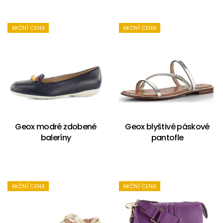
AKČNÍ CENA
AKČNÍ CENA
Geox modré zdobené
Geox blyštivé páskové
baleríny
pantofle
AKČNÍ CENA
AKČNÍ CENA