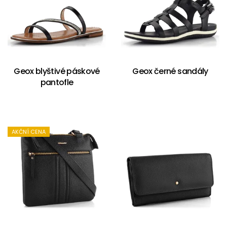
Geox blyštivé páskové
Geox černé sandály
pantofle
AKČNÍ CENA