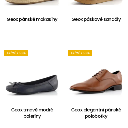
Geox pánské mokasíny
Geox páskové sandály
AKČNÍ CENA
AKČNÍ CENA
Geox tmavě modré
Geox elegantní pánské
baleríny
polobotky