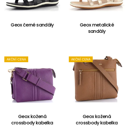
Geox černé sandály
Geox metalické
sandály
AKČNÍ CENA
AKČNÍ CENA
Geox kožená
Geox kožená
crossbody kabelka
crossbody kabelka