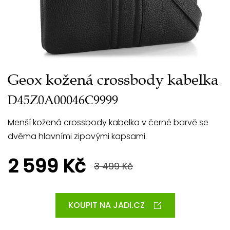
Geox kožená crossbody kabelka
D45Z0A00046C9999
Menší kožená crossbody kabelka v černé barvě se
dvěma hlavními zipovými kapsami.
2 599 Kč
3 499 Kč
KOUPIT NA JADI.CZ