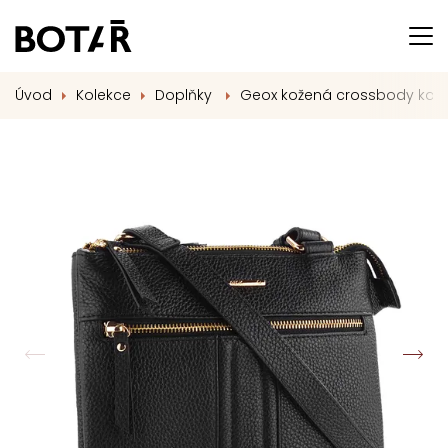
Úvod
Kolekce
Doplňky
Geox kožená crossbody kab