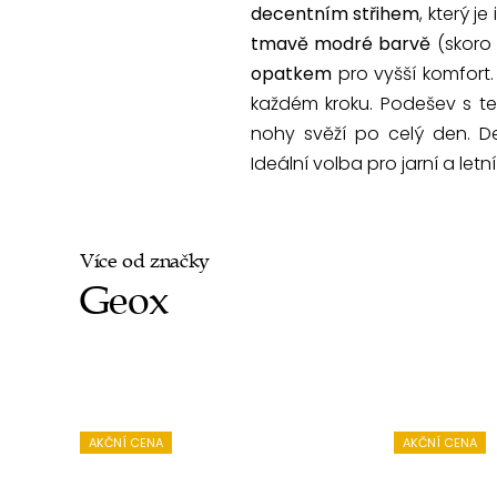
decentním střihem
, který j
tmavě modré barvě
(skoro 
opatkem
pro vyšší komfort.
každém kroku. Podešev s t
nohy svěží po celý den. D
Ideální volba pro jarní a let
Více od značky
Geox
AKČNÍ CENA
AKČNÍ CENA