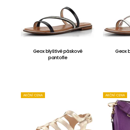
Geox blyštivé páskové
Geox b
pantofle
AKČNÍ CENA
AKČNÍ CENA