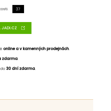
osti:
37
 JADI.CZ
né
online a v kamenných prodejnách
.
a zdarma
.
 do
30 dní zdarma
.