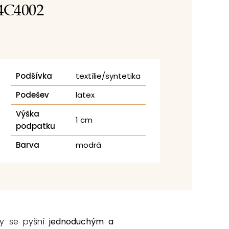
4C4002
Podšívka
textílie/syntetika
Podešev
latex
Výška
1 cm
podpatku
Barva
modrá
ky se pyšní
jednoduchým a