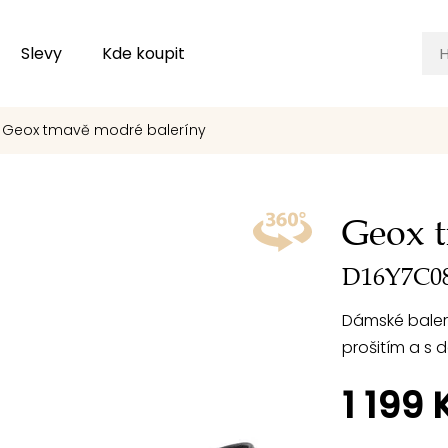
Slevy
Kde koupit
Geox tmavě modré baleríny
Geox 
D16Y7C08
Dámské baler
prošitím a s 
1 199 