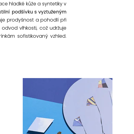
ce hladké kůže a syntetiky v
xtilní podšívku s vyztuženým
ťuje prodyšnost a pohodlí při
dvod vlhkosti, což udržuje
nkám sofistikovaný vzhled.