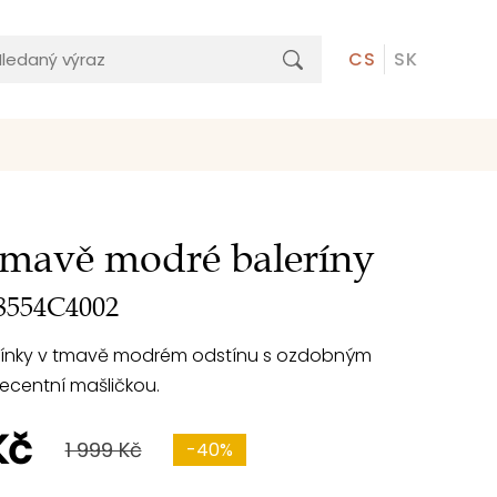
CS
SK
tmavě modré baleríny
554C4002
ínky v tmavě modrém odstínu s ozdobným
decentní mašličkou.
Kč
1 999 Kč
-40%