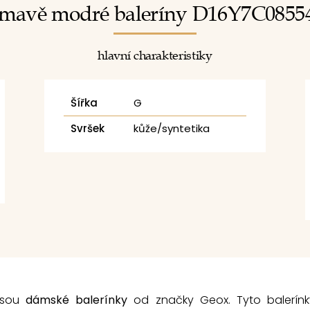
tmavě modré baleríny D16Y7C0855
hlavní charakteristiky
Šířka
G
Svršek
kůže/syntetika
 jsou
dámské balerínky
od značky Geox. Tyto balerín