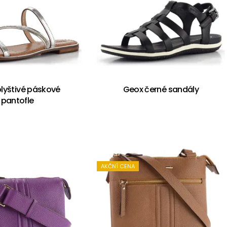
lyštivé páskové
Geox černé sandály
pantofle
AKČNÍ CENA