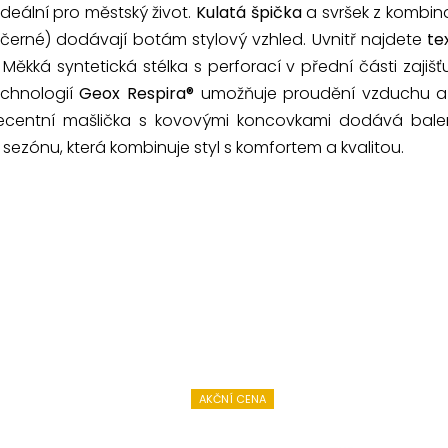
e ideální pro městský život.
Kulatá špička
a svršek z kombina
černé) dodávají botám stylový vzhled. Uvnitř najdete
te
 Měkká syntetická stélka s perforací v přední části zajiš
echnologií
Geox Respira®
umožňuje proudění vzduchu a o
ecentní mašlička s kovovými koncovkami dodává balerí
ní sezónu, která kombinuje styl s komfortem a kvalitou.
AKČNÍ CENA