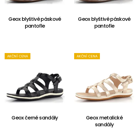
Geox blyštivé páskové
Geox blyštivé páskové
pantofle
pantofle
AKČNÍ CENA
AKČNÍ CENA
Geox černé sandály
Geox metalické
sandály