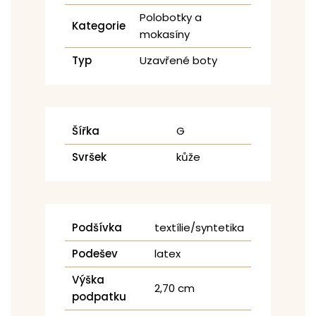
Polobotky a
Kategorie
mokasíny
Typ
Uzavřené boty
Šířka
G
Svršek
kůže
Podšívka
textílie/syntetika
Podešev
latex
Výška
2,70 cm
podpatku