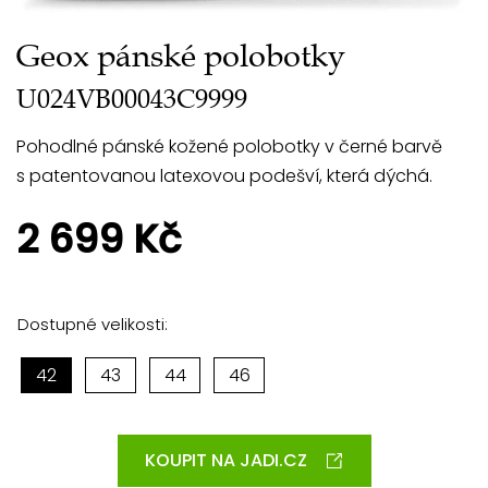
Geox pánské polobotky
U024VB00043C9999
Pohodlné pánské kožené polobotky v černé barvě
s patentovanou latexovou podešví, která dýchá.
2 699 Kč
Dostupné velikosti:
42
43
44
46
KOUPIT NA JADI.CZ