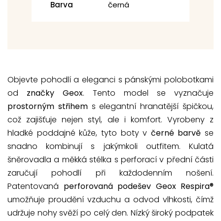
Barva
černá
Objevte pohodlí a eleganci s pánskými polobotkami
od
značky Geox
. Tento model se vyznačuje
prostorným střihem
s elegantní hranatější špičkou,
což zajišťuje nejen styl, ale i komfort. Vyrobeny z
hladké poddajné kůže, tyto boty v
černé barvě
se
snadno kombinují s jakýmkoli outfitem. Kulatá
šněrovadla a měkká stélka s perforací v přední části
zaručují pohodlí při každodenním nošení.
Patentovaná
perforovaná podešev Geox Respira®
umožňuje proudění vzduchu a odvod vlhkosti, čímž
udržuje nohy svěží po celý den. Nízký široký podpatek