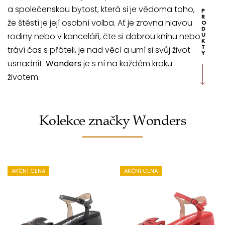
a společenskou bytost, která si je vědoma toho,
P
R
že štěstí je její osobní volba. Ať je zrovna hlavou
O
D
rodiny nebo v kanceláři, čte si dobrou knihu nebo
U
K
T
tráví čas s přáteli, je nad věcí a umí si svůj život
Y
usnadnit.
Wonders
je s ní na každém kroku
životem.
Kolekce značky Wonders
AKČNÍ CENA
AKČNÍ CENA