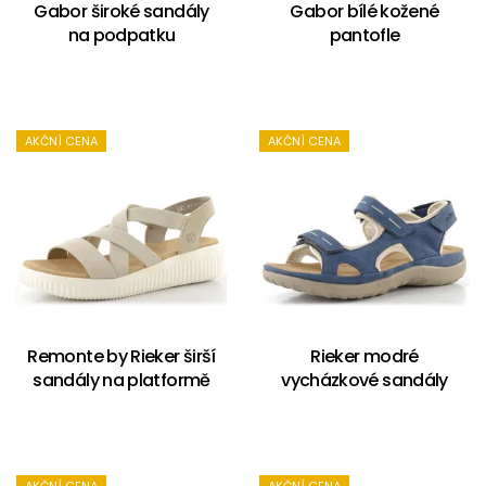
Gabor široké sandály
Gabor bílé kožené
na podpatku
pantofle
AKČNÍ CENA
AKČNÍ CENA
Remonte by Rieker širší
Rieker modré
sandály na platformě
vycházkové sandály