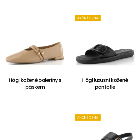
AKČNÍ CENA
Högl kožené baleríny s
Högl luxusní kožené
páskem
pantofle
AKČNÍ CENA