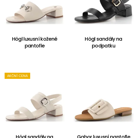
Högl luxusní kožené
Högl sandály na
pantofle
podpatku
AKČNÍ CENA
Högl sandály na
Gabor luxusní pantofle