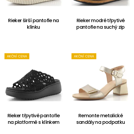
Rieker širší pantofle na
Rieker modré třpytivé
klínku
pantofle na suchý zip
AKČNÍ CENA
AKČNÍ CENA
Rieker třpytivé pantofle
Remonte metalické
na platformě s klínkem
sandály na podpatku