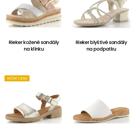
Rieker kožené sandály
Rieker blyštivé sandály
na klínku
na podpatku
AKČNÍ CENA