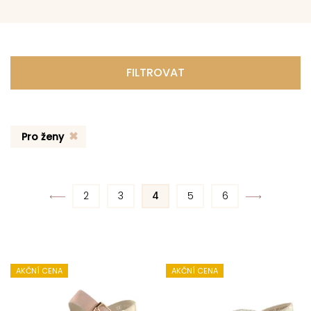
FILTROVAT
Pro ženy
2
3
4
5
6
AKČNÍ CENA
AKČNÍ CENA