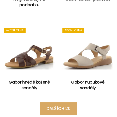
podpatku
AKČNÍ CENA
AKČNÍ CENA
Gabor hnědé kožené
Gabor nubukové
sandály
sandály
DALŠÍCH 20