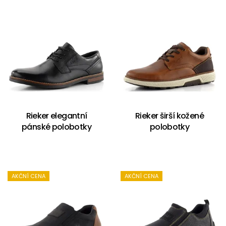
Rieker elegantní
Rieker širší kožené
pánské polobotky
polobotky
AKČNÍ CENA
AKČNÍ CENA