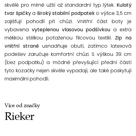
skvělé pro mírně užší až standardní typ lýtek.
Kulatý
tvar špičky
a
široký stabilní podpatek
o výšce 3,5 cm
zajišťují pohodlí při chůzi. Vnitřní část boty je
vybavena
vyteplenou vlasovou podšívkou
a extra
měkkou stélkou potaženou filcovou textilií.
Zip na
vnitřní straně
usnadňuje obutí, zatímco latexová
podešev zaručuje komfortní chůzi. S výškou 39 cm
(bez podpatku) a módně převyšující přední částí
tyto kozačky nejen skvěle vypadají, ale také poskytují
maximální pohodlí.
Více od značky
Rieker