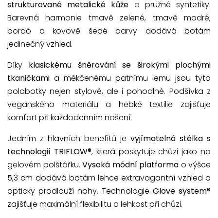
strukturované metalické kůže
a pružné syntetiky.
Barevná harmonie tmavě zelené, tmavě modré,
bordó a kovově šedé barvy dodává botám
jedinečný vzhled.
Díky
klasickému šněrování se širokými plochými
tkaničkami
a měkčenému patnímu lemu jsou tyto
polobotky nejen stylové, ale i pohodlné. Podšívka z
veganského materiálu a hebké textilie zajišťuje
komfort při každodenním nošení.
Jedním z hlavních benefitů je
vyjímatelná stélka s
technologií TRIFLOW®
, která poskytuje chůzi jako na
gelovém polštářku.
Vysoká módní platforma
o výšce
5,3 cm dodává botám lehce extravagantní vzhled a
opticky prodlouží nohy. Technologie
Glove system®
zajišťuje maximální flexibilitu a lehkost při chůzi.