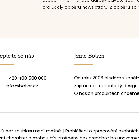
pro účely odběru newsletteru. Z odběru se m
eptejte se nás
Jsme Botaři
+420 488 588 000
Od roku 2006 hledáme značky
info@botar.cz
zajímá nás autentický design,
O našich produktech chceme 
álů bez souhlasu není možné.
|
Prohlášení o zpracování osobních
ivní charakter a mohou být změněny bez předchozího upozorně