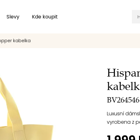
Slevy
Kde koupit
hopper kabelka
Hispan
kabelk
BV264546
Luxusní dámsk
vyrobena z pe