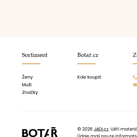
Sortiment
Botař.cz
Z
Ženy
Kde koupit
Muži
Značky
© 2026
JADI.cz
.
Užití materi
Údaje mají pouze informat