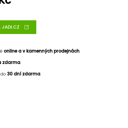
 Kč
 JADI.CZ
né
online a v kamenných prodejnách
.
a zdarma
.
 do
30 dní zdarma
.