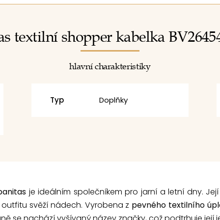
as textilní shopper kabelka BV2645
hlavní charakteristiky
Typ
Doplňky
panitas
je ideálním společníkem pro jarní a letní dny. Jej
outfitu svěží nádech. Vyrobena z
pevného textilního úpl
raně se nachází vyšívaný název značky, což podtrhuje její 