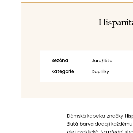
Hispanit
Sezóna
Jaro/léto
Kategorie
Doplňky
Dámská kabelka značky
His
žlutá barva
dodají každému 
ale i praktická. Na přední st