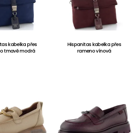
tas kabelka přes
Hispanitas kabelka přes
o tmavě modrá
rameno vínová