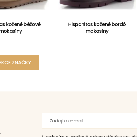
tas kožené béžové
Hispanitas kožené bordó
mokasíny
mokasíny
EKCE ZNAČKY
.
Uvedením e-mailové adresy dáváte souhl