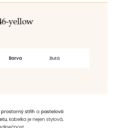
46-yellow
Barva
žlutá
í
prostorný střih
a
pastelová
etu
, kabelka je nejen stylová,
jedinečnost.