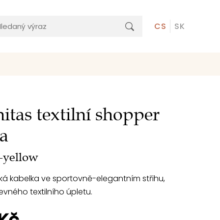
CS
SK
itas textilní shopper
a
-yellow
á kabelka ve sportovně-elegantním střihu,
vného textilního úpletu.