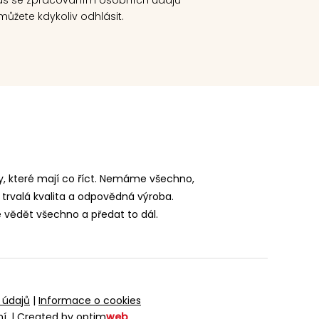
ůžete kdykoliv odhlásit.
, které mají co říct. Nemáme všechno,
 trvalá kvalita a odpovědná výroba.
vědět všechno a předat to dál.
 údajů
|
Informace o cookies
ní.
|
Created by
optim
web