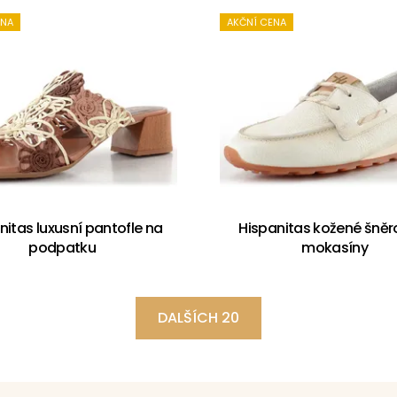
ENA
AKČNÍ CENA
nitas luxusní pantofle na
Hispanitas kožené šněr
podpatku
mokasíny
DALŠÍCH 20