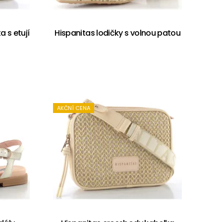
 s etují
Hispanitas lodičky s volnou patou
AKČNÍ CENA