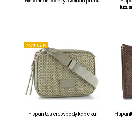
Hispanitas lodičky s volnou patou
Hisp
luxus
AKČNÍ CENA
Hispanitas crossbody kabelka
Hispani