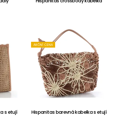
dály
Hispanitas crossbody kabelka
AKČNÍ CENA
 s etují
Hispanitas barevná kabelka s etují