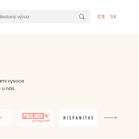
CS
SK
ami vysoce
 u nás.