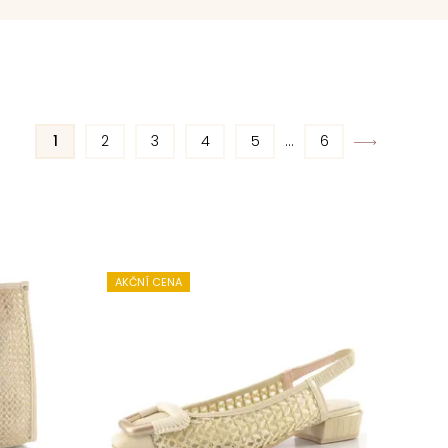
1
2
3
4
5
...
6
AKČNÍ CENA