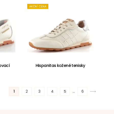
AKČNÍ CENA
ovací
Hispanitas kožené tenisky
1
2
3
4
5
...
6