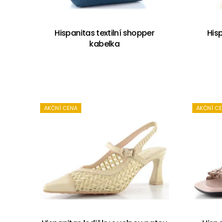
Hispanitas textilní shopper
Hisp
kabelka
AKČNÍ CENA
AKČNÍ C