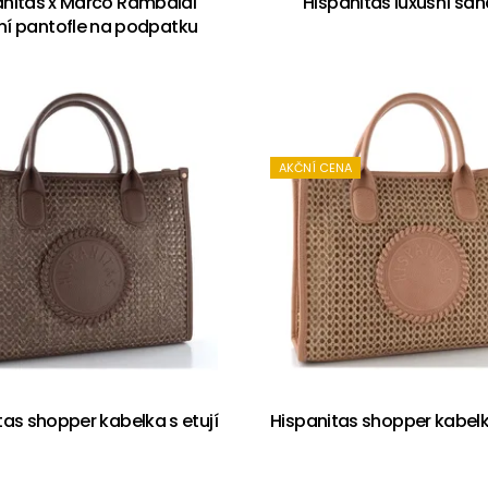
anitas x Marco Rambaldi
Hispanitas luxusní san
ní pantofle na podpatku
AKČNÍ CENA
tas shopper kabelka s etují
Hispanitas shopper kabelka