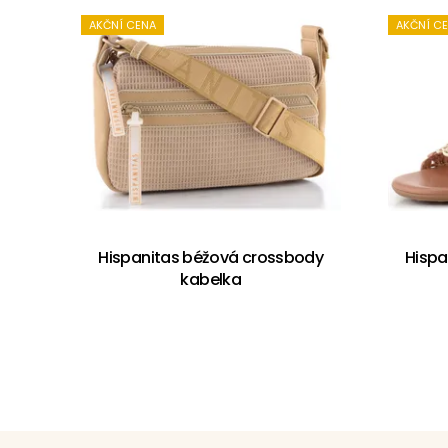
AKČNÍ CENA
AKČNÍ C
Hispanitas béžová crossbody
Hispa
kabelka