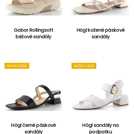
Gabor Rollingsoft
Högl kožené páskové
béžové sandály
sandály
AKČNÍ CENA
AKČNÍ CENA
Högl černé páskové
Högl sandály na
sandály
podpatku