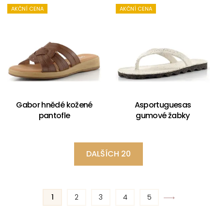
AKČNÍ CENA
AKČNÍ CENA
Gabor hnědé kožené
Asportuguesas
pantofle
gumové žabky
DALŠÍCH 20
1
2
3
4
5