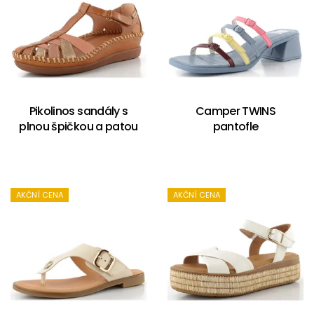
Pikolinos sandály s
Camper TWINS
plnou špičkou a patou
pantofle
AKČNÍ CENA
AKČNÍ CENA