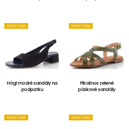
AKČNÍ CENA
AKČNÍ CENA
Högl modré sandály na
Pikolinos zelené
podpatku
páskové sandály
AKČNÍ CENA
AKČNÍ CENA