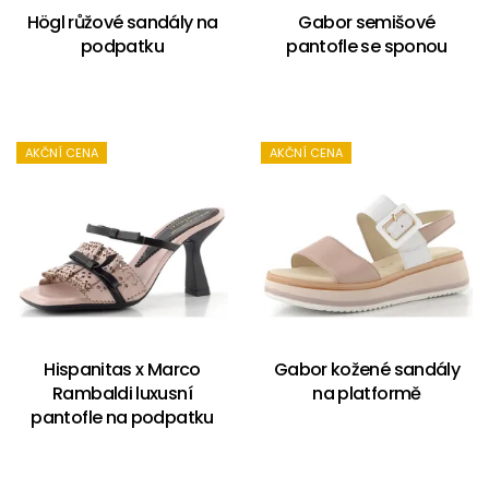
Högl růžové sandály na
Gabor semišové
podpatku
pantofle se sponou
AKČNÍ CENA
AKČNÍ CENA
Hispanitas x Marco
Gabor kožené sandály
Rambaldi luxusní
na platformě
pantofle na podpatku