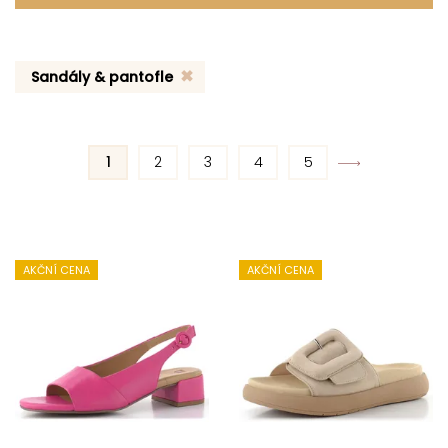
Sandály & pantofle
1
2
3
4
5
AKČNÍ CENA
AKČNÍ CENA