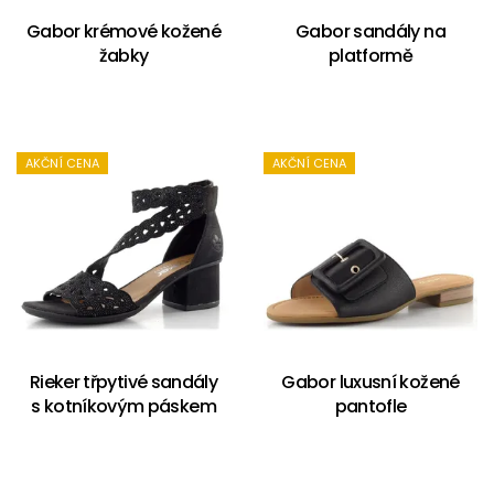
Gabor krémové kožené
Gabor sandály na
žabky
platformě
AKČNÍ CENA
AKČNÍ CENA
Rieker třpytivé sandály
Gabor luxusní kožené
s kotníkovým páskem
pantofle