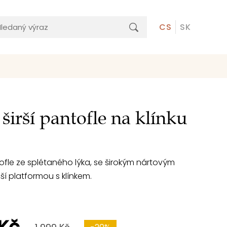
CS
SK
 širší pantofle na klínku
fle ze splétaného lýka, se širokým nártovým
í platformou s klínkem.