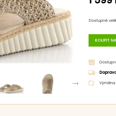
1 599
Dostupné velik
KOUPIT NA
Dostup
Doprav
Výměna