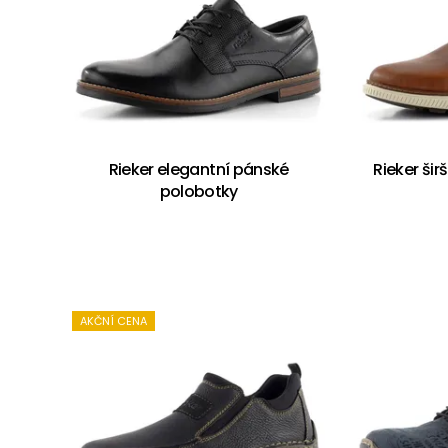
Rieker elegantní pánské
Rieker ši
polobotky
AKČNÍ CENA