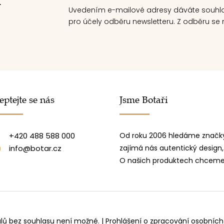
.
Uvedením e-mailové adresy dáváte souhl
pro účely odběru newsletteru. Z odběru se m
eptejte se nás
Jsme Botaři
+420 488 588 000
Od roku 2006 hledáme značky
info@botar.cz
zajímá nás autentický design,
O našich produktech chceme 
álů bez souhlasu není možné.
|
Prohlášení o zpracování osobních