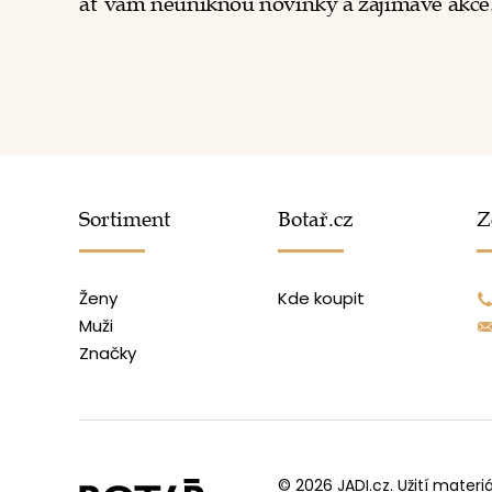
ať vám neuniknou novinky a zajímavé akce
Sortiment
Botař.cz
Z
Ženy
Kde koupit
Muži
Značky
© 2026
JADI.cz
.
Užití materi