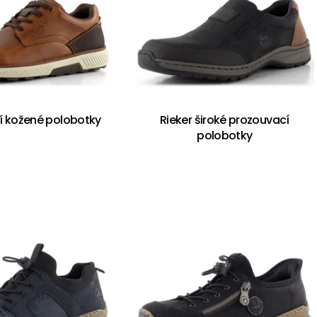
rší kožené polobotky
Rieker široké prozouvací
polobotky