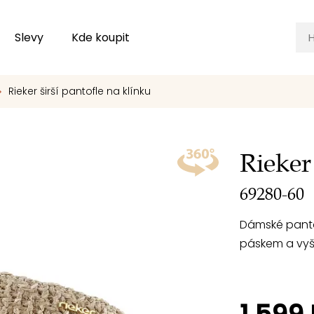
Slevy
Kde koupit
Rieker širší pantofle na klínku
Rieker
69280-60
Dámské panto
páskem a vyšš