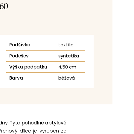
-60
Podšívka
textílie
Podešev
syntetika
Výška podpatku
4,50 cm
Barva
béžová
 dny. Tyto
pohodlné a stylové
 Vrchový dílec je vyroben ze