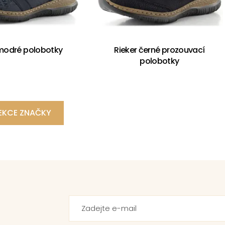
 modré polobotky
Rieker černé prozouvací
polobotky
EKCE ZNAČKY