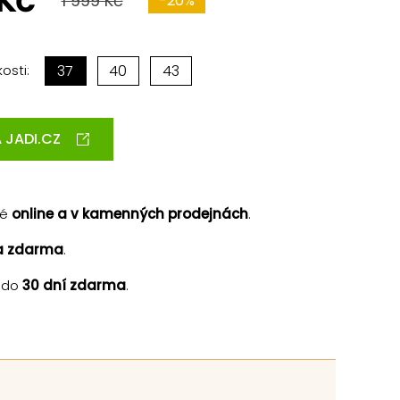
 Kč
1 999 Kč
-20%
osti:
37
40
43
 JADI.CZ
né
online a v kamenných prodejnách
.
a zdarma
.
 do
30 dní zdarma
.