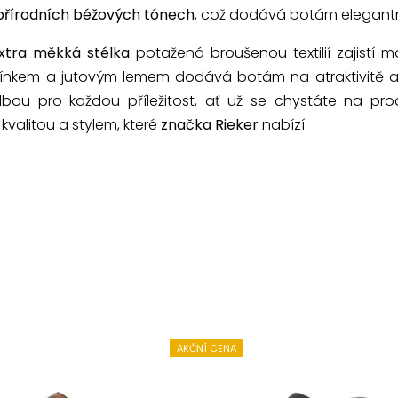
přírodních béžových tónech
, což dodává botám elegantn
xtra měkká stélka
potažená broušenou textilií zajistí 
klínkem a jutovým lemem dodává botám na atraktivitě a z
lbou pro každou příležitost, ať už se chystáte na 
kvalitou a stylem, které
značka Rieker
nabízí.
AKČNÍ CENA