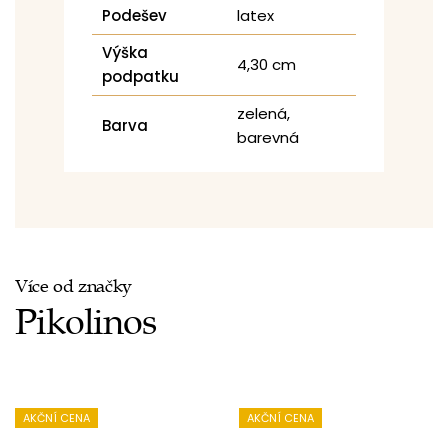
Podešev
latex
Výška
4,30 cm
podpatku
zelená,
Barva
barevná
Více od značky
Pikolinos
AKČNÍ CENA
AKČNÍ CENA