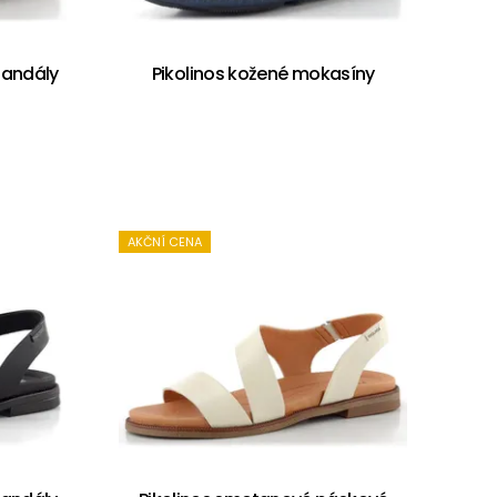
sandály
Pikolinos kožené mokasíny
AKČNÍ CENA