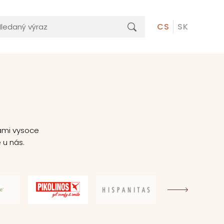
CS
SK
ami vysoce
 u nás.