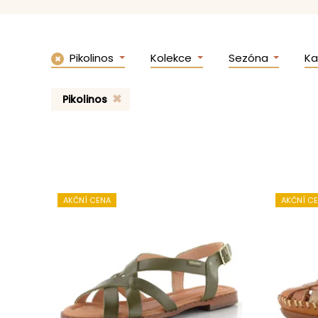
Pikolinos
Kolekce
Sezóna
Ka
✖
Pikolinos
AKČNÍ CENA
AKČNÍ C