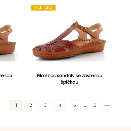
AKČNÍ CENA
vřenou
Pikolinos sandály se zavřenou
špičkou
1
2
3
4
5
...
6