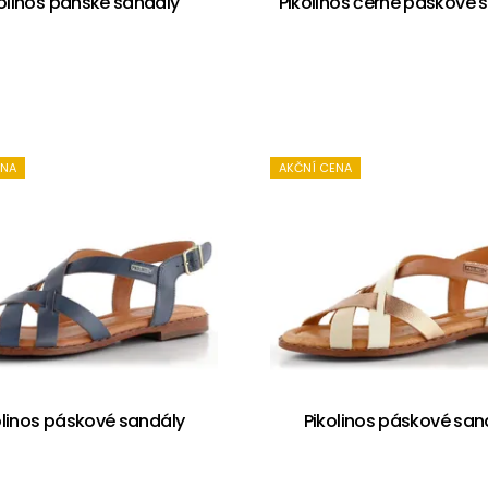
olinos pánské sandály
Pikolinos černé páskové 
ENA
AKČNÍ CENA
olinos páskové sandály
Pikolinos páskové san