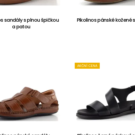
os sandály s plnou špičkou
Pikolinos pánské kožené 
a patou
AKČNÍ CENA