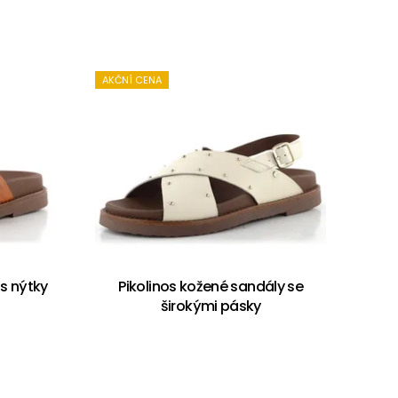
AKČNÍ CENA
 s nýtky
Pikolinos kožené sandály se
širokými pásky