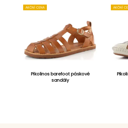
AKČNÍ CENA
AKČNÍ C
Pikolinos barefoot páskové
Pikol
sandály