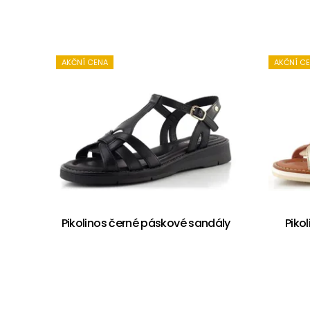
AKČNÍ CENA
AKČNÍ C
Pikolinos černé páskové sandály
Piko