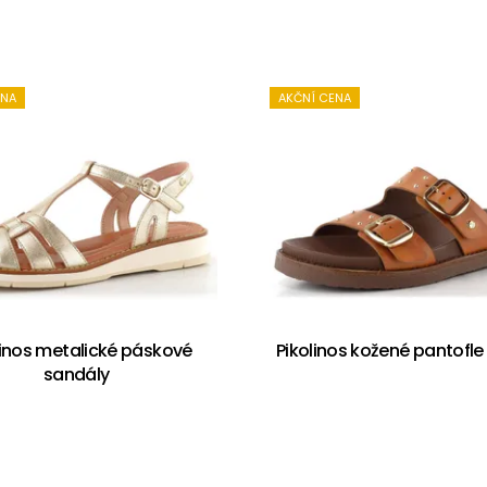
ENA
AKČNÍ CENA
linos metalické páskové
Pikolinos kožené pantofle
sandály