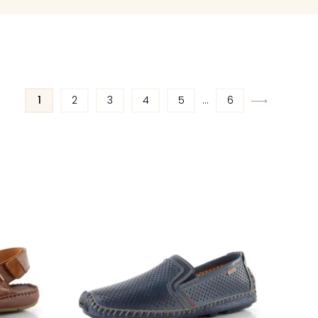
1
2
3
4
5
...
6