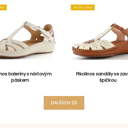
ENA
AKČNÍ CENA
inos baleríny s nártovým
Pikolinos sandály se za
páskem
špičkou
DALŠÍCH 20