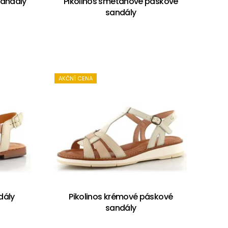
sandály
Pikolinos smetanové páskové
sandály
AKČNÍ CENA
dály
Pikolinos krémové páskové
sandály