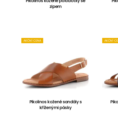
Pikolinos kožené polobotky se
Pik
zipem
AKČNÍ CENA
AKČNÍ C
Pikolinos kožené sandály s
Pik
kříženými pásky