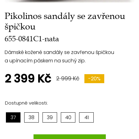
Pikolinos sandály se zavřenou
špičkou
655-0841C1-nata
Dámské kožené sandály se zavřenou špičkou
a upínacím páskem na suchý zip.
2 399 Kč
2 999 Kč
-20%
Dostupné velikosti:
37
38
39
40
41