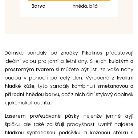
Barva
hnědá, bílá
Dámské sandály od
značky Pikolinos
představují
ideální volbu pro jarní a letní dny. S jejich
kulatým a
prostorným tvarem
si můžete být jisti, že vaše nohy
budou v pohodlí po celý den. Vyrobené z kvalitní
hladké kůže
, tyto sandály kombinují
smetanovou a
přírodní hnědou barvu
, což z nich činí stylový doplněk
k jakémukoli outfitu.
Laserem prořezávané pásky
nejenže jemně kryjí
špičku, ale také zajišťují prodyšnost. Uvnitř najdete
hladkou syntetickou podšívku
a
koženou stélku
s