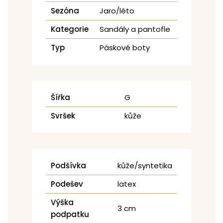
Sezóna
Jaro/léto
Kategorie
Sandály a pantofle
Typ
Páskové boty
Šířka
G
Svršek
kůže
Podšívka
kůže/syntetika
Podešev
latex
Výška
3 cm
podpatku