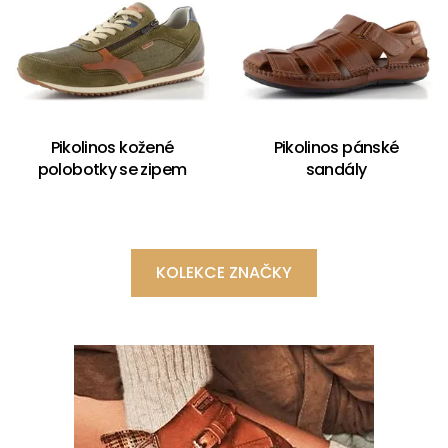
Pikolinos kožené
Pikolinos pánské
polobotky se zipem
sandály
KOLEKCE ZNAČKY