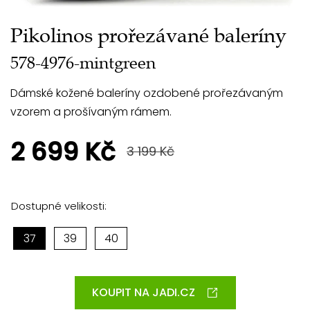
Pikolinos prořezávané baleríny
578-4976-mintgreen
Dámské kožené baleríny ozdobené prořezávaným
vzorem a prošívaným rámem.
2 699 Kč
3 199 Kč
Dostupné velikosti:
37
39
40
KOUPIT NA JADI.CZ