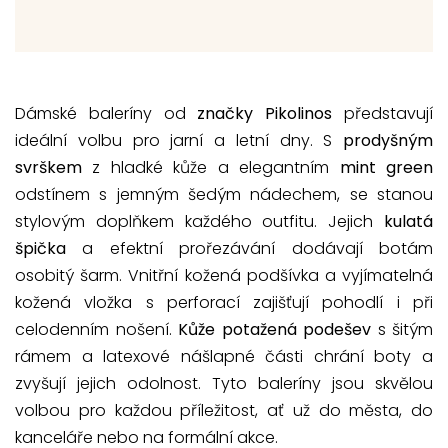
Dámské baleríny od
značky Pikolinos
představují
ideální volbu pro jarní a letní dny. S
prodyšným
svrškem
z hladké kůže a elegantním
mint green
odstínem s jemným šedým nádechem, se stanou
stylovým doplňkem každého outfitu. Jejich
kulatá
špička
a efektní prořezávání dodávají botám
osobitý šarm. Vnitřní kožená podšívka a vyjímatelná
kožená vložka s perforací zajišťují pohodlí i při
celodenním nošení.
Kůže potažená podešev
s šitým
rámem a latexové nášlapné části chrání boty a
zvyšují jejich odolnost. Tyto baleríny jsou skvělou
volbou pro každou příležitost, ať už do města, do
kanceláře nebo na formální akce.