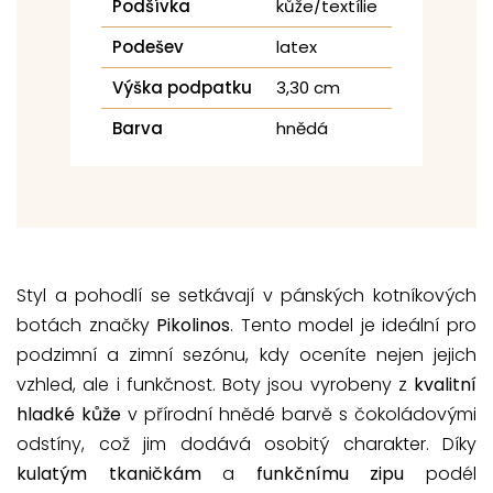
Podšívka
kůže/textílie
Podešev
latex
Výška podpatku
3,30 cm
Barva
hnědá
Styl a pohodlí se setkávají v pánských kotníkových
botách značky
Pikolinos
. Tento model je ideální pro
podzimní a zimní sezónu, kdy oceníte nejen jejich
vzhled, ale i funkčnost. Boty jsou vyrobeny z
kvalitní
hladké kůže
v přírodní hnědé barvě s čokoládovými
odstíny, což jim dodává osobitý charakter. Díky
kulatým tkaničkám
a
funkčnímu zipu
podél