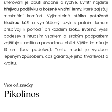
šněrování je obutí snadné a rychlé. Uvnitř najdete
hřejivou podšívku
a
kožené vnitřní lemy
, které zajišťují
maximální komfort. Vyjímatelná
stélka potažená
hladkou kůží
a vyměkčený jazyk s patním lemem
přispívají k pohodlí při každém kroku. Bytelná vyšší
podešev s hrubším vzorkem a širokým podpatkem
zajišťuje stabilitu a pohodlnou chůzi. Výška kotníku je
13 cm (bez podešve). Tento model je vyroben
lepeným způsobem, což garantuje jeho trvanlivost a
kvalitu.
Více od značky
Pikolinos