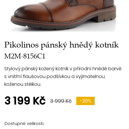
Pikolinos pánský hnědý kotník
M2M-8156C1
Stylový pánský kožený kotník v přírodní hnědé barvě
s vnitřní flaušovou podšívkou a vyjímatelnou
koženou stélkou.
3 199 Kč
3 999 Kč
-20%
Dostupné velikosti: