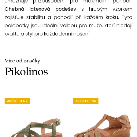
umožňuje přizpůsobení pro maximální pohodlí.
Ohebná latexová podešev
s hrubým vzorkem
zajišťuje stabilitu a pohodlí při každém kroku. Tyto
polobotky jsou ideální volbou pro muže, kteří hledají
kvalitu a styl pro každodenní nošení.
Více od značky
Pikolinos
AKČNÍ CENA
AKČNÍ CENA