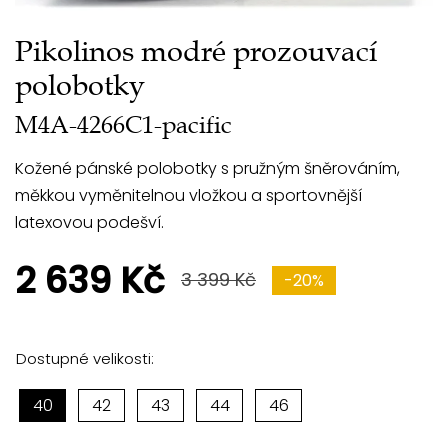
Pikolinos modré prozouvací
polobotky
M4A-4266C1-pacific
Kožené pánské polobotky s pružným šněrováním,
měkkou vyměnitelnou vložkou a sportovnější
latexovou podešví.
2 639 Kč
3 399 Kč
-20%
Dostupné velikosti:
40
42
43
44
46