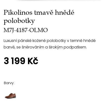
Pikolinos tmavě hnědé
polobotky
M7J-4187-OLMO
Luxusní pánské kožené polobotky v temně hnědé
barvě, se šněrováním a širokým podpatkem.
3 199 Kč
Barvy: