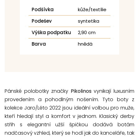
Podšívka
kůže/textílie
Podešev
syntetika
Výška podpatku
2,90 cm
Barva
hnědá
Pánské polobotky značky
Pikolinos
vynikají luxusním
provedením a pohodlným nošením. Tyto boty z
kolekce Jaro/Léto 2022 jsou ideální volbou pro muže,
kteří hledají styl a komfort v jednom. Klasický derby
střih s elegantní užší špičkou dodává botám
nadčasový vzhled, který se hodí jak do kanceláře, tak