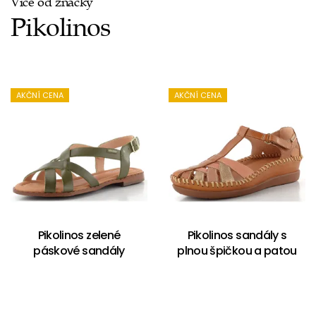
Více od značky
Pikolinos
AKČNÍ CENA
AKČNÍ CENA
Pikolinos zelené
Pikolinos sandály s
páskové sandály
plnou špičkou a patou