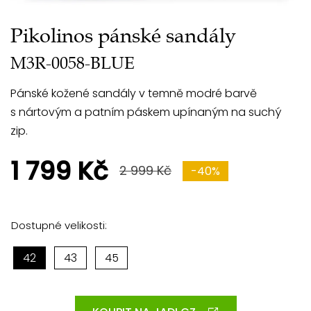
Pikolinos pánské sandály
M3R-0058-BLUE
Pánské kožené sandály v temně modré barvě
s nártovým a patním páskem upínaným na suchý
zip.
1 799 Kč
2 999 Kč
-40%
Dostupné velikosti:
42
43
45