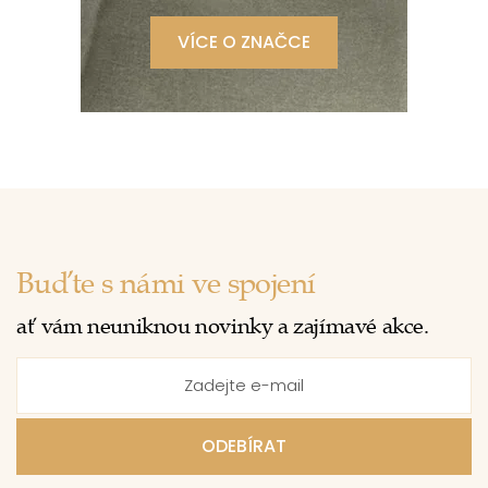
VÍCE O ZNAČCE
Buďte s námi ve spojení
ať vám neuniknou novinky a zajímavé akce.