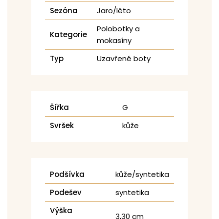
Sezóna
Jaro/léto
Polobotky a
Kategorie
mokasíny
Typ
Uzavřené boty
Šířka
G
Svršek
kůže
Podšívka
kůže/syntetika
Podešev
syntetika
Výška
3,30 cm