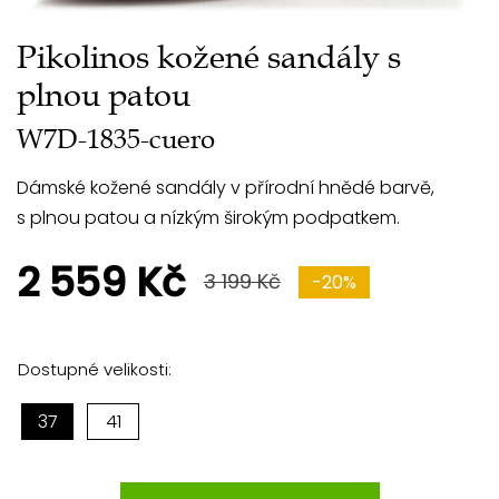
Pikolinos kožené sandály s
plnou patou
W7D-1835-cuero
Dámské kožené sandály v přírodní hnědé barvě,
s plnou patou a nízkým širokým podpatkem.
2 559 Kč
3 199 Kč
-20%
Dostupné velikosti:
37
41