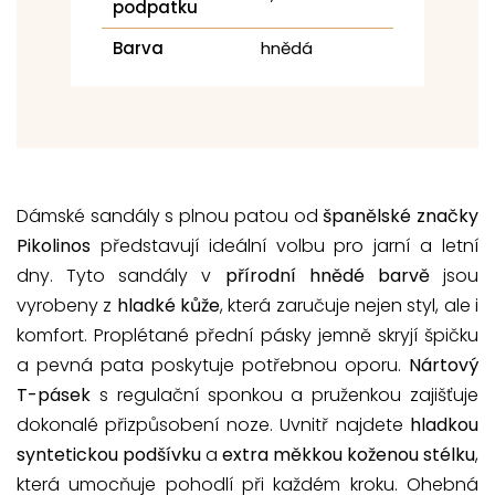
podpatku
Barva
hnědá
Dámské sandály s plnou patou od
španělské značky
Pikolinos
představují ideální volbu pro jarní a letní
dny. Tyto sandály v
přírodní hnědé barvě
jsou
vyrobeny z
hladké kůže
, která zaručuje nejen styl, ale i
komfort. Proplétané přední pásky jemně skryjí špičku
a pevná pata poskytuje potřebnou oporu.
Nártový
T-pásek
s regulační sponkou a pruženkou zajišťuje
dokonalé přizpůsobení noze. Uvnitř najdete
hladkou
syntetickou podšívku
a
extra měkkou koženou stélku
,
která umocňuje pohodlí při každém kroku. Ohebná