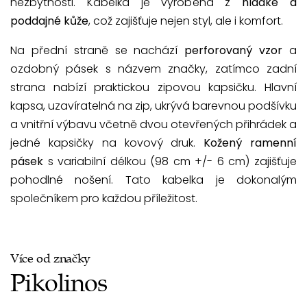
nezbytnosti. Kabelka je vyrobena z
hladké a
poddajné kůže
, což zajišťuje nejen styl, ale i komfort.
Na přední straně se nachází
perforovaný vzor
a
ozdobný pásek s názvem značky, zatímco zadní
strana nabízí praktickou zipovou kapsičku. Hlavní
kapsa, uzavíratelná na zip, ukrývá barevnou podšívku
a vnitřní výbavu včetně dvou otevřených přihrádek a
jedné kapsičky na kovový druk.
Kožený ramenní
pásek
s variabilní délkou (98 cm +/- 6 cm) zajišťuje
pohodlné nošení. Tato kabelka je dokonalým
společníkem pro každou příležitost.
Více od značky
Pikolinos