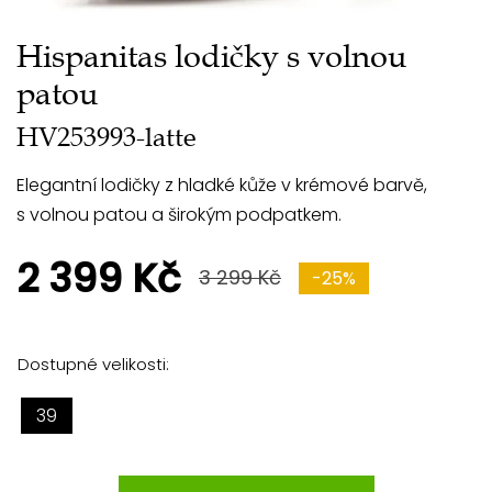
Hispanitas lodičky s volnou
patou
HV253993-latte
Elegantní lodičky z hladké kůže v krémové barvě,
s volnou patou a širokým podpatkem.
2 399 Kč
3 299 Kč
-25%
Dostupné velikosti:
39