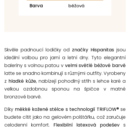
Barva
béžová
Skvěle padnoucí lodičky od
značky Hispanitas
jsou
ideální volbou pro jarní a letní dny. Tyto elegantní
baleríny s volnou patou v
velmi světlé béžové barvě
latte se snadno kombinují s různými outfity. Vyrobeny
z
hladké kůže
, nabízejí pohodlný střih s lehce karé a
velkou ozdobnou sponou na špičce v matné
bronzové barvě.
Díky
měkké kožené stélce s technologií TRIFLOW®
se
budete cítit jako na gelovém polštářku, což zaručuje
celodenní komfort.
Flexibilní latexová podešev
s