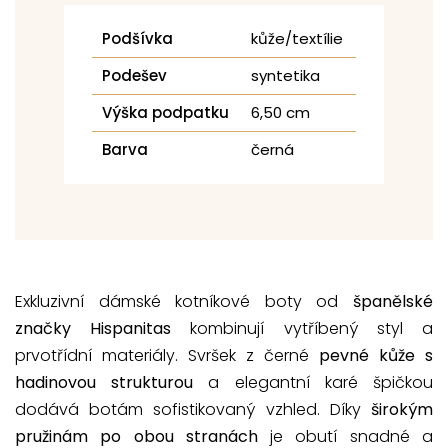
Podšívka
kůže/textílie
Podešev
syntetika
Výška podpatku
6,50 cm
Barva
černá
Exkluzivní dámské kotníkové boty od
španělské
značky Hispanitas
kombinují vytříbený styl a
prvotřídní materiály. Svršek z černé
pevné kůže s
hadinovou strukturou
a elegantní karé špičkou
dodává botám sofistikovaný vzhled. Díky
širokým
pružinám po obou stranách
je obutí snadné a