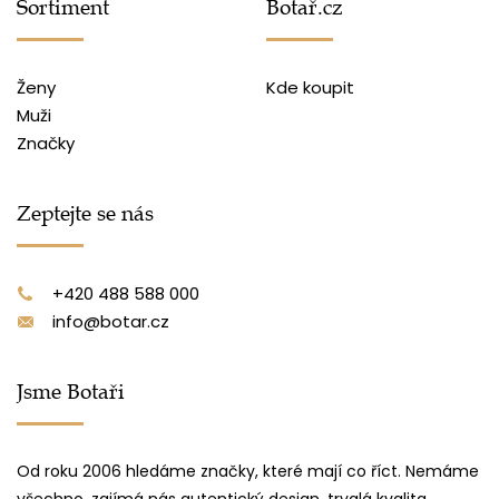
Sortiment
Botař.cz
Ženy
Kde koupit
Muži
Značky
Zeptejte se nás
+420 488 588 000
info@botar.cz
Jsme Botaři
Od roku 2006 hledáme značky, které mají co říct. Nemáme
všechno, zajímá nás autentický design, trvalá kvalita