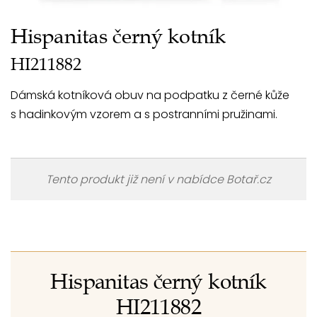
Hispanitas černý kotník
HI211882
Dámská kotníková obuv na podpatku z černé kůže
s hadinkovým vzorem a s postranními pružinami.
Tento produkt již není v nabídce Botař.cz
Hispanitas černý kotník
HI211882