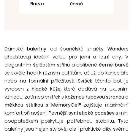
Barva
černá
Dámské
baleríny
od španělské značky
Wonders
představují ideální volbu pro jarní a letní dny. V
elegantním
špičatém střihu
a oblíbené
černé barvě
se skvěle hodí k různým outfitům, ať už do kanceláře
nebo na formální příležitosti. Svršek těchto bot je
vyroben z
hladké kůže
, která dodává na luxusním
vzhledu, zatímco vnitřek s
koženou rubovou stranou
a
měkkou stélkou s MemoryGel®
zajišťuje maximální
komfort při nošení. Pevnější
syntetická podešev
s mini
podpatečkem poskytuje potřebnou stabilitu. Tyto
baleríny jsou nejen stylové, ale i praktické díky svému