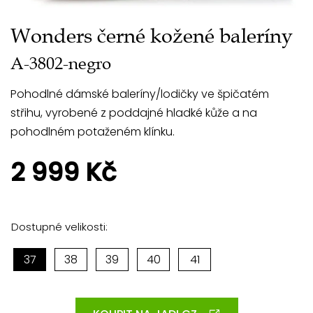
Wonders černé kožené baleríny
A-3802-negro
Pohodlné dámské baleríny/lodičky ve špičatém
střihu, vyrobené z poddajné hladké kůže a na
pohodlném potaženém klínku.
2 999 Kč
Dostupné velikosti:
37
38
39
40
41