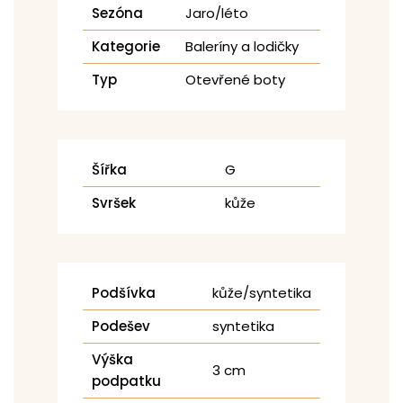
Sezóna
Jaro/léto
Kategorie
Baleríny a lodičky
Typ
Otevřené boty
Šířka
G
Svršek
kůže
Podšívka
kůže/syntetika
Podešev
syntetika
Výška
3 cm
podpatku