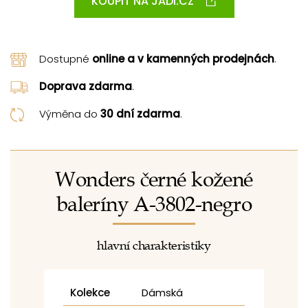
KOUPIT NA JADI.CZ
Dostupné
online a v kamenných prodejnách
.
Doprava zdarma
.
Výměna do
30 dní zdarma
.
Wonders černé kožené
baleríny A-3802-negro
hlavní charakteristiky
Kolekce
Dámská