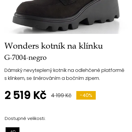
Wonders kotník na klínku
G-7004-negro
Dámský nevyteplený kotník na odlehčené platformě
s klínkem, se šněrováním a bočním zipem.
2 519 Kč
4 199 Kč
-40%
Dostupné velikosti: