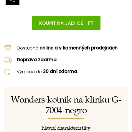
40
KOUPIT NA JADI.CZ
Dostupné
online a v kamenných prodejnách
.
Doprava zdarma
.
Výměna do
30 dní zdarma
.
Wonders kotník na klínku G-
7004-negro
hlavní charakteristiky