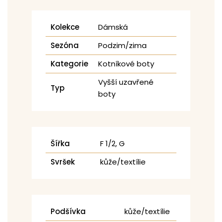
Kolekce
Dámská
Sezóna
Podzim/zima
Kategorie
Kotníkové boty
Vyšší uzavřené
Typ
boty
Šířka
F 1/2, G
Svršek
kůže/textílie
Podšívka
kůže/textílie