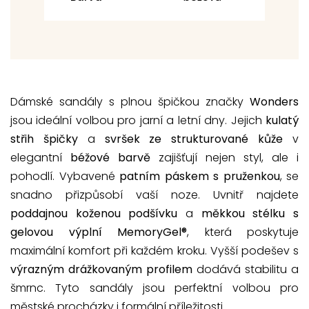
Dámské sandály s plnou špičkou značky
Wonders
jsou ideální volbou pro jarní a letní dny. Jejich
kulatý
střih špičky
a
svršek ze strukturované kůže
v
elegantní
béžové barvě
zajišťují nejen styl, ale i
pohodlí. Vybavené
patním páskem s pruženkou
, se
snadno přizpůsobí vaší noze. Uvnitř najdete
poddajnou koženou podšívku
a
měkkou stélku s
gelovou výplní MemoryGel®
, která poskytuje
maximální komfort při každém kroku. Vyšší podešev s
výrazným drážkovaným profilem
dodává stabilitu a
šmrnc. Tyto sandály jsou perfektní volbou pro
městské procházky i formální příležitosti.