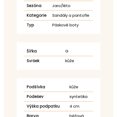
Sezóna
Jaro/léto
Kategorie
Sandály a pantofle
Typ
Páskové boty
Šířka
G
Svršek
kůže
Podšívka
kůže
Podešev
syntetika
Výška podpatku
4 cm
Barva
béžová