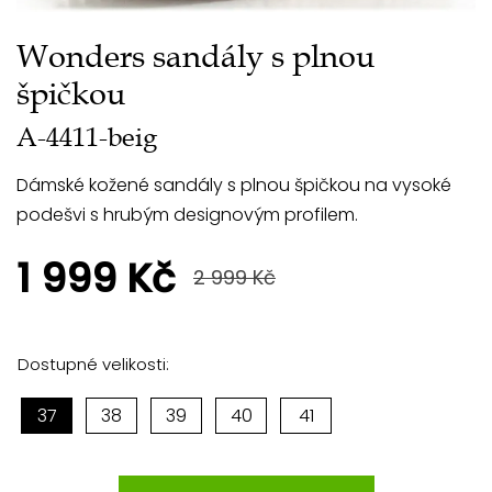
Wonders sandály s plnou
špičkou
A-4411-beig
Dámské kožené sandály s plnou špičkou na vysoké
podešvi s hrubým designovým profilem.
1 999 Kč
2 999 Kč
Dostupné velikosti:
37
38
39
40
41