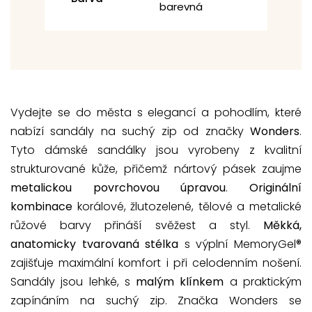
barevná
Vydejte se do města s elegancí a pohodlím, které
nabízí sandály na suchý zip od značky
Wonders
.
Tyto dámské sandálky jsou vyrobeny z kvalitní
strukturované kůže, přičemž nártový pásek zaujme
metalickou povrchovou úpravou
.
Originální
kombinace
korálové, žlutozelené, tělové a metalické
růžové barvy přináší svěžest a styl.
Měkká,
anatomicky tvarovaná stélka
s výplní MemoryGel®
zajišťuje maximální komfort i při celodenním nošení.
Sandály jsou lehké, s
malým klínkem
a praktickým
zapínáním na suchý zip. Značka Wonders se