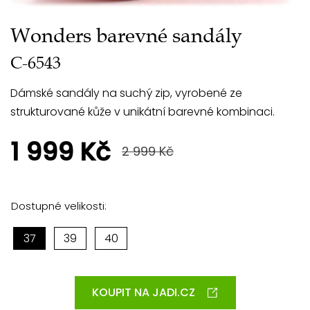
Wonders barevné sandály
C-6543
Dámské sandály na suchý zip, vyrobené ze
strukturované kůže v unikátní barevné kombinaci.
1 999 Kč
2 999 Kč
Dostupné velikosti:
37
39
40
KOUPIT NA JADI.CZ