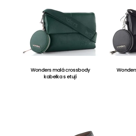
Wonders malá crossbody
Wonders
kabelka s etují