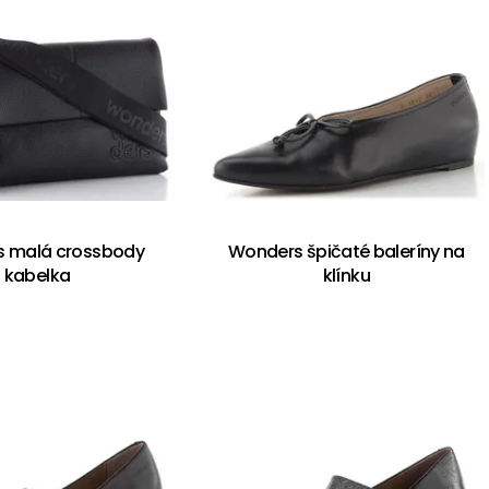
 malá crossbody
Wonders špičaté baleríny na
kabelka
klínku