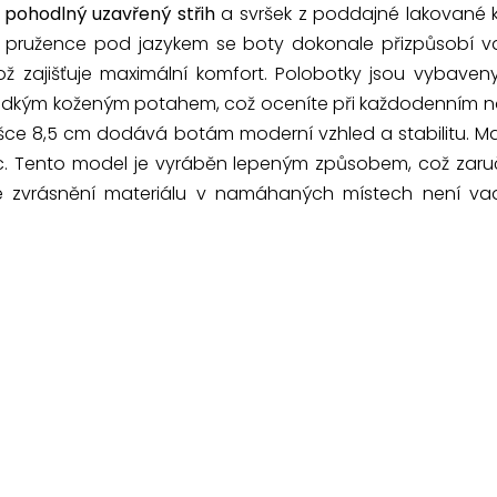
í
pohodlný uzavřený střih
a svršek z poddajné lakované ků
y pružence pod jazykem se boty dokonale přizpůsobí vaš
což zajišťuje maximální komfort. Polobotky jsou vybave
ladkým koženým potahem, což oceníte při každodenním n
šce 8,5 cm dodává botám moderní vzhled a stabilitu.
 Tento model je vyráběn lepeným způsobem, což zaruču
é zvrásnění materiálu v namáhaných místech není vado