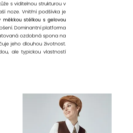
že s viditelnou strukturou v
í noze. Vnitřní podšívka je
ny
měkkou stélkou s gelovou
ošení. Dominantní platforma
 Matovaná ozdobná spona na
je jeho dlouhou životnost.
u, ale typickou vlastností