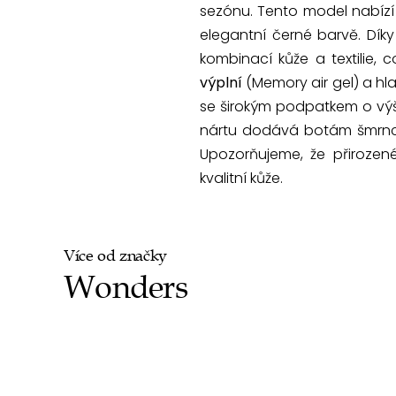
sezónu. Tento model nabíz
elegantní černé barvě. Dík
kombinací kůže a textilie, 
výplní
(Memory air gel) a h
se širokým podpatkem o vý
nártu dodává botám šmrnc.
Upozorňujeme, že přirozen
kvalitní kůže.
Více od značky
Wonders