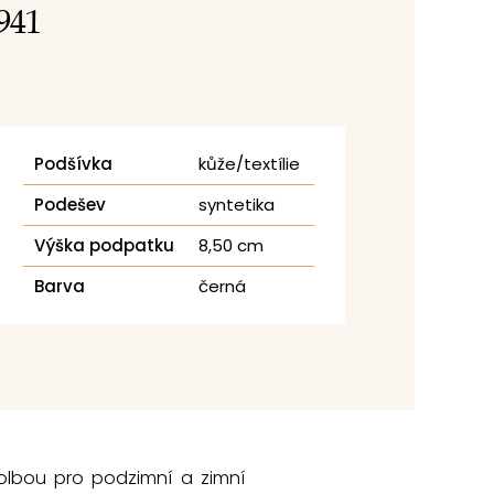
941
Podšívka
kůže/textílie
Podešev
syntetika
Výška podpatku
8,50 cm
Barva
černá
volbou pro podzimní a zimní