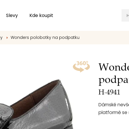
Slevy
Kde koupit
ny
Wonders polobotky na podpatku
Wonde
podpa
H-4941
Dámské nevše
platformě se