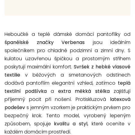
Heboučké a teplé dámské domácí pantoflíky od
španělské značky Verbenas
jsou ideálním
společníkem pro chladné podzimní a zimní dny. S
kulatou uzavřenou špičkou a prostorným střihem
poskytují maximální komfort.
Svršek z hebké vlasové
textilie
v béžových a smetanových odstínech
dodává pantoflím elegantní vzhled, zatímco
teplá
textilní podšívka
a
extra měkká stélka
zajišťují
příjemný pocit při nošení. Protiskluzová
latexová
podešev
s jemným vzorkem je praktickým prvkem pro
bezpečný krok. Tento model, vyrobený lepeným
způsobem, spojuje
kvalitu a styl
, které oceníte v
každém domácím prostředí.