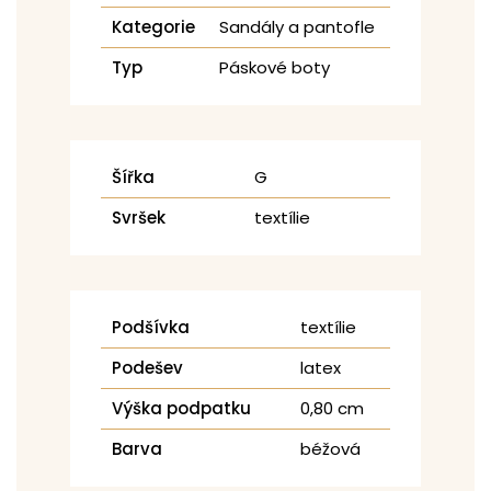
Kategorie
Sandály a pantofle
Typ
Páskové boty
Šířka
G
Svršek
textílie
Podšívka
textílie
Podešev
latex
Výška podpatku
0,80 cm
Barva
béžová