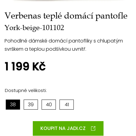
Verbenas teplé domácí pantofle
York-beige-101102
Pohodlné dámské domácí pantoflíky s chlupatým
svrškem a teplou podšívkou uvnitř.
1 199 Kč
Dostupné velikosti:
38
39
40
41
KOUPIT NA JADI.CZ