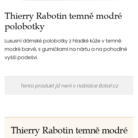
Thierry Rabotin temně modré
polobotky
Luxusní dámské polobotky z hladké kůže v temně
modré barvě, s gumičkami na nártu a na pohodlné
vyšší podešvi.
Tento produkt již není v nabídce Botař.cz
Thierry Rabotin temně modré