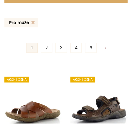
Pro muže
1
2
3
4
5
AKČNÍ CENA
AKČNÍ CENA