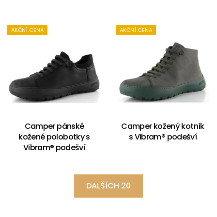
AKČNÍ CENA
AKČNÍ CENA
Camper pánské
Camper kožený kotník
kožené polobotky s
s Vibram® podešví
Vibram® podešví
DALŠÍCH 20