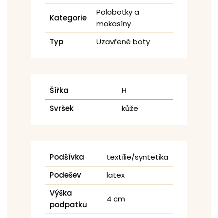
Polobotky a
Kategorie
mokasíny
Typ
Uzavřené boty
Šířka
H
Svršek
kůže
Podšívka
textílie/syntetika
Podešev
latex
Výška
4 cm
podpatku