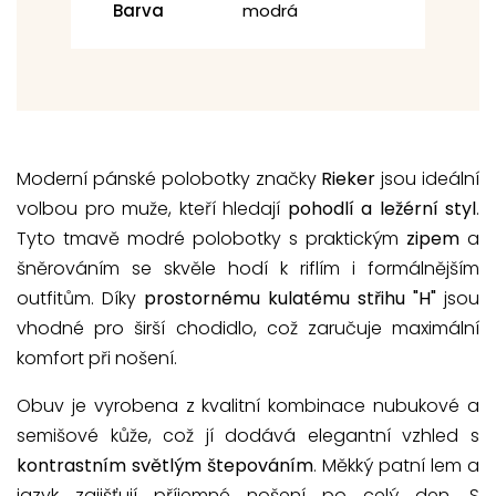
Barva
modrá
Moderní pánské polobotky značky
Rieker
jsou ideální
volbou pro muže, kteří hledají
pohodlí a ležérní styl
.
Tyto tmavě modré polobotky s praktickým
zipem
a
šněrováním se skvěle hodí k riflím i formálnějším
outfitům. Díky
prostornému kulatému střihu "H"
jsou
vhodné pro širší chodidlo, což zaručuje maximální
komfort při nošení.
Obuv je vyrobena z kvalitní kombinace nubukové a
semišové kůže, což jí dodává elegantní vzhled s
kontrastním světlým štepováním
. Měkký patní lem a
jazyk zajišťují příjemné nošení po celý den. S