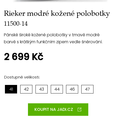
Rieker modré kožené polobotky
11500-14
Pánské široké kožené polobotky v tmavě modré
barvě s krátkým funkčním zipem vedle šněrování.
2 699 Kč
Dostupné velikosti:
41
42
43
44
46
47
KOUPIT NA JADI.CZ