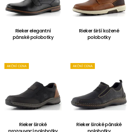
Rieker elegantní
Rieker širší kožené
pánské polobotky
polobotky
AKČNÍ CENA
AKČNÍ CENA
Rieker široké
Rieker široké pánské
prozouvací polobotky
polobotky