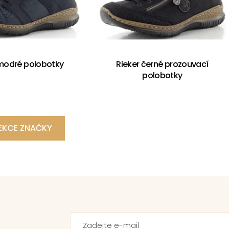
 modré polobotky
Rieker černé prozouvací
polobotky
EKCE ZNAČKY