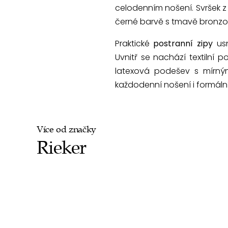
celodenním nošení. Svršek z
černé barvě s tmavě bronzo
Praktické
postranní zipy
usn
Uvnitř se nachází textilní 
latexová podešev s mírným
každodenní nošení i formální p
Více od značky
Rieker