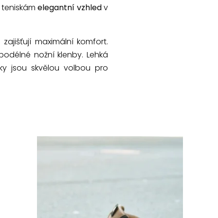
á teniskám
elegantní vzhled
v
ajišťují maximální komfort.
odélné nožní klenby. Lehká
ky jsou skvělou volbou pro