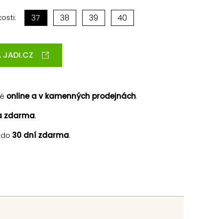
osti:
37
38
39
40
 JADI.CZ
né
online a v kamenných prodejnách
.
a zdarma
.
 do
30 dní zdarma
.