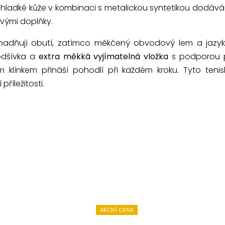
 hladké kůže v kombinaci s metalickou syntetikou dodáv
vými doplňky.
adňují obutí, zatímco měkčený obvodový lem a jazyk z
podšívka a
extra měkká vyjímatelná vložka
s podporou p
 klínkem přináší pohodlí při každém kroku. Tyto tenis
říležitosti.
AKČNÍ CENA