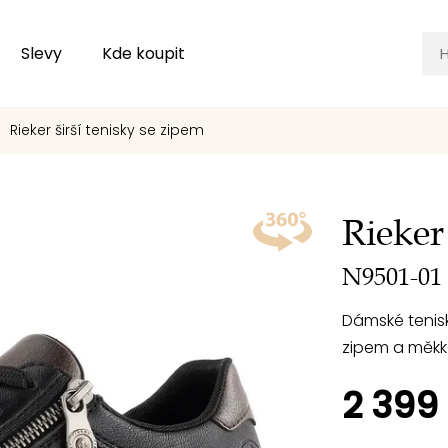
Slevy
Kde koupit
Rieker širší tenisky se zipem
Rieker
N9501-01
Dámské tenisk
zipem a měkk
2 399