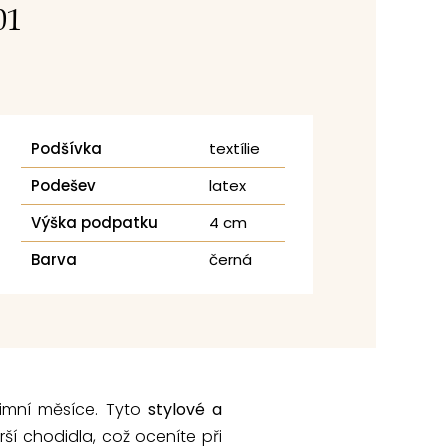
01
Podšívka
textílie
Podešev
latex
Výška podpatku
4 cm
Barva
černá
zimní měsíce. Tyto
stylové a
širší chodidla, což oceníte při