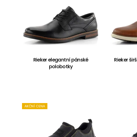
Rieker elegantní pánské
Rieker ši
polobotky
AKČNÍ CENA