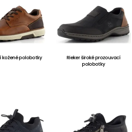
rší kožené polobotky
Rieker široké prozouvací
polobotky