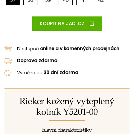
37
38
39
40
41
42
KOUPIT NA JADI.CZ
Dostupné
online a v kamenných prodejnách
.
Doprava zdarma
.
Výměna do
30 dní zdarma
.
Rieker kožený vyteplený
kotník Y5201-00
hlavní charakteristiky