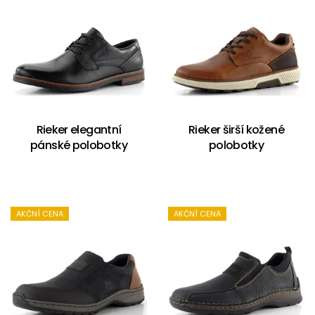
Rieker elegantní
Rieker širší kožené
pánské polobotky
polobotky
AKČNÍ CENA
AKČNÍ CENA