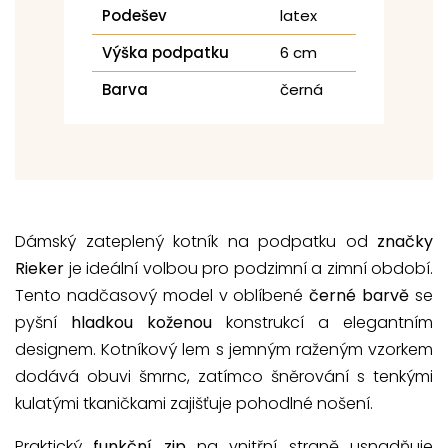
Podešev
latex
Výška podpatku
6 cm
Barva
černá
Dámský zateplený kotník na podpatku od
značky
Rieker
je ideální volbou pro podzimní a zimní období.
Tento nadčasový model v oblíbené
černé barvě
se
pyšní
hladkou koženou
konstrukcí a elegantním
designem. Kotníkový lem s jemným raženým vzorkem
dodává obuvi šmrnc, zatímco šněrování s tenkými
kulatými tkaničkami zajišťuje pohodlné nošení.
Praktický
funkční zip
na vnitřní straně usnadňuje