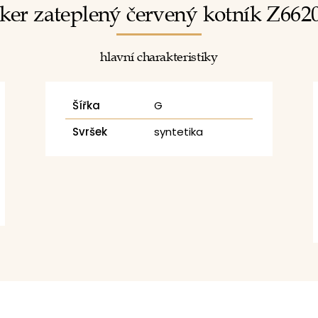
ker zateplený červený kotník Z662
hlavní charakteristiky
Šířka
G
Svršek
syntetika