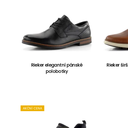
Rieker elegantní pánské
Rieker ši
polobotky
AKČNÍ CENA