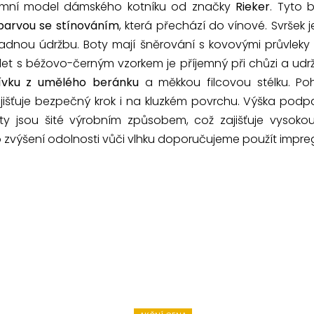
imní model dámského kotníku od značky
Rieker
. Tyto 
barvou se stínováním
, která přechází do vínové. Svršek 
adnou údržbu. Boty mají šněrování s kovovými průvlek
let s béžovo-černým vzorkem je příjemný při chůzi a udržu
šívku z umělého beránku
a měkkou filcovou stélku. Po
šťuje bezpečný krok i na kluzkém povrchu. Výška podpa
y jsou šité výrobním způsobem, což zajišťuje vysokou f
 zvýšení odolnosti vůči vlhku doporučujeme použít impre