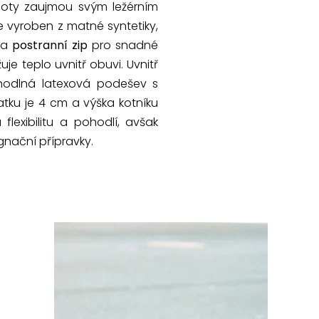
boty zaujmou svým ležérním
je vyroben z matné syntetiky,
y a
postranní zip
pro snadné
je teplo uvnitř obuvi. Uvnitř
hodlná latexová podešev s
tku je 4 cm a výška kotníku
lexibilitu a pohodlí, avšak
gnační přípravky.