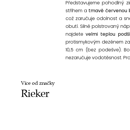
Představujeme pohodlný z
střihem a
tmavě červenou 
což zaručuje odolnost a sn
obutí. Silně polstrovaný náp
najdete
velmi teplou pod
protismykovým dezénem zaji
10,5 cm (bez podešve). Bot
nezaručuje vodotěsnost. Pro
Více od značky
Rieker