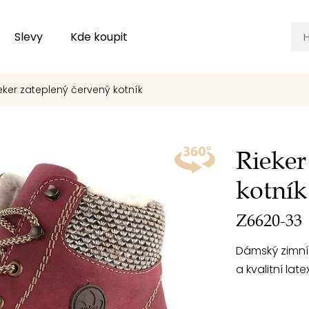
Slevy
Kde koupit
eker zateplený červený kotník
Rieker
kotník
Z6620-33
Dámský zimní 
a kvalitní la