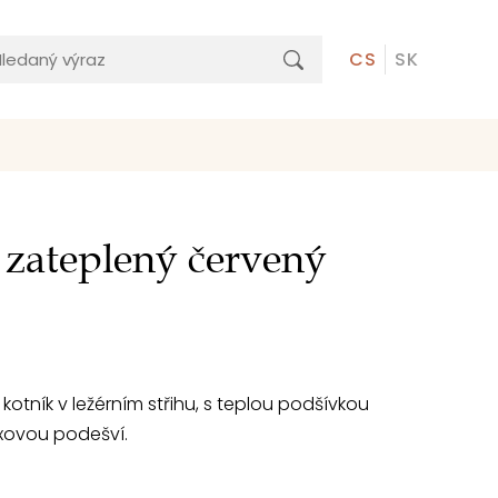
CS
SK
 zateplený červený
kotník v ležérním střihu, s teplou podšívkou
texovou podešví.