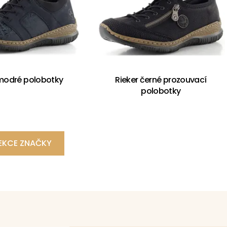
 modré polobotky
Rieker černé prozouvací
polobotky
EKCE ZNAČKY