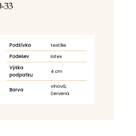
0-33
Podšívka
textílie
Podešev
latex
Výška
4 cm
podpatku
vínová,
Barva
červená