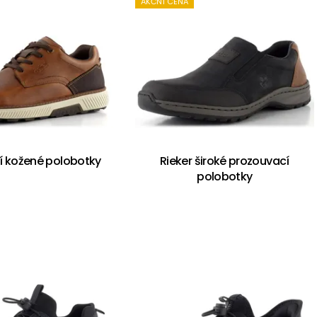
AKČNÍ CENA
rší kožené polobotky
Rieker široké prozouvací
polobotky