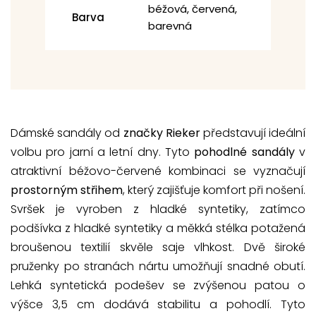
béžová, červená,
Barva
barevná
Dámské sandály od
značky Rieker
představují ideální
volbu pro jarní a letní dny. Tyto
pohodlné sandály
v
atraktivní béžovo-červené kombinaci se vyznačují
prostorným střihem
, který zajišťuje komfort při nošení.
Svršek je vyroben z hladké syntetiky, zatímco
podšívka z hladké syntetiky a měkká stélka potažená
broušenou textilií skvěle saje vlhkost. Dvě široké
pruženky po stranách nártu umožňují snadné obutí.
Lehká syntetická podešev se zvýšenou patou o
výšce 3,5 cm dodává stabilitu a pohodlí. Tyto