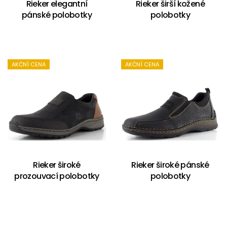
Rieker elegantní
Rieker širší kožené
pánské polobotky
polobotky
AKČNÍ CENA
AKČNÍ CENA
Rieker široké
Rieker široké pánské
prozouvací polobotky
polobotky