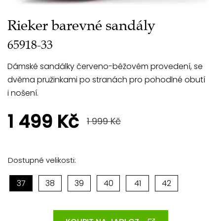
Rieker barevné sandály
65918-33
Dámské sandálky červeno-béžovém provedení, se
dvěma pružinkami po stranách pro pohodlné obutí
i nošení.
1 499 Kč
1 999 Kč
Dostupné velikosti:
37
38
39
40
41
42