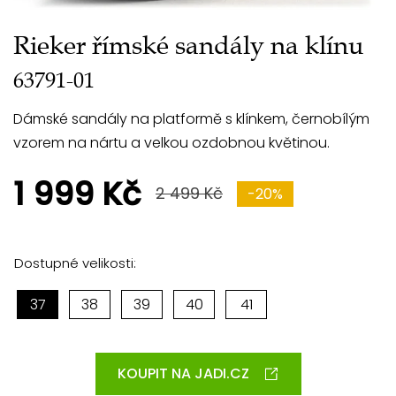
Rieker římské sandály na klínu
63791-01
Dámské sandály na platformě s klínkem, černobílým
vzorem na nártu a velkou ozdobnou květinou.
1 999 Kč
2 499 Kč
-20%
Dostupné velikosti:
37
38
39
40
41
KOUPIT NA JADI.CZ