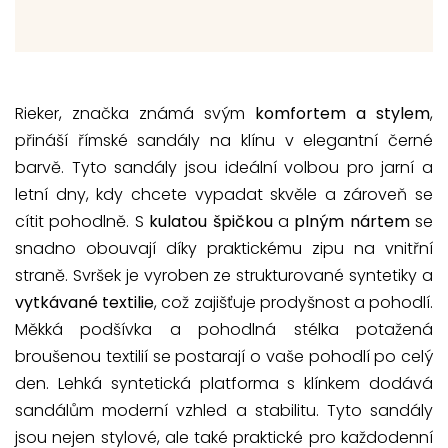
Rieker, značka známá svým
komfortem a stylem
,
přináší římské sandály na klínu v elegantní černé
barvě. Tyto sandály jsou ideální volbou pro jarní a
letní dny, kdy chcete vypadat skvěle a zároveň se
cítit pohodlně. S
kulatou špičkou
a
plným nártem
se
snadno obouvají díky praktickému zipu na vnitřní
straně. Svršek je vyroben ze strukturované syntetiky a
vytkávané textilie
, což zajišťuje prodyšnost a pohodlí.
Měkká podšívka a pohodlná stélka potažená
broušenou textilií se postarají o vaše pohodlí po celý
den. Lehká syntetická platforma s klínkem dodává
sandálům moderní vzhled a stabilitu. Tyto sandály
jsou nejen stylové, ale také praktické pro každodenní