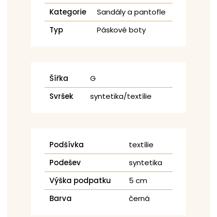
Kategorie
Sandály a pantofle
Typ
Páskové boty
Šířka
G
Svršek
syntetika/textílie
Podšívka
textílie
Podešev
syntetika
Výška podpatku
5 cm
Barva
černá