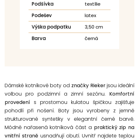
Podšívka
textílie
Podešev
latex
Výška podpatku
3,50 cm
Barva
černá
Dámské kotníkové boty od
značky Rieker
jsou ideální
volbou pro podzimní a zimní sezónu.
Komfortní
provedení
s prostornou kulatou špičkou zajišťuje
pohodlí při nošení. Boty jsou vyrobeny z jemně
strukturované syntetiky v elegantní černé barvě.
Módně nařasená kotníková část a
praktický zip na
vnitřní straně
usnadňují obutí. Uvnitř najdete teplou