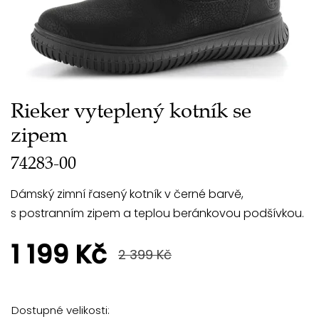
Rieker vyteplený kotník se
zipem
74283-00
Dámský zimní řasený kotník v černé barvě,
s postranním zipem a teplou beránkovou podšívkou.
1 199 Kč
2 399 Kč
Dostupné velikosti: