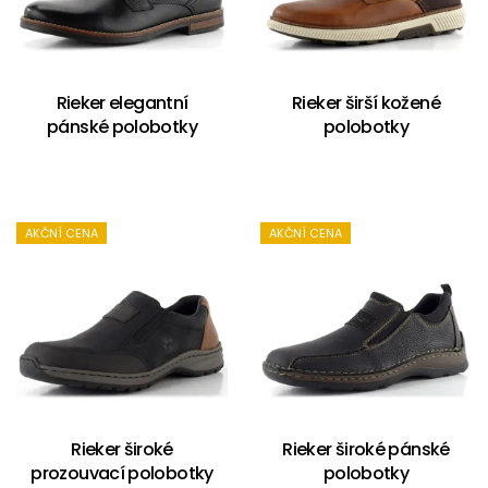
Rieker elegantní
Rieker širší kožené
pánské polobotky
polobotky
AKČNÍ CENA
AKČNÍ CENA
Rieker široké
Rieker široké pánské
prozouvací polobotky
polobotky