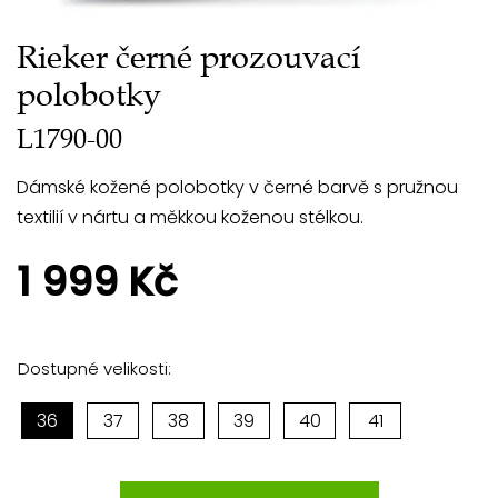
Rieker černé prozouvací
polobotky
L1790-00
Dámské kožené polobotky v černé barvě s pružnou
textilií v nártu a měkkou koženou stélkou.
1 999 Kč
Dostupné velikosti:
36
37
38
39
40
41