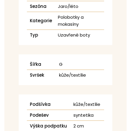
Sezóna
Jaro/léto
Polobotky a
Kategorie
mokasíny
Typ
Uzavřené boty
Šířka
G
Svršek
kůže/textílie
Podšívka
kůže/textílie
Podešev
syntetika
Výška podpatku
2 cm