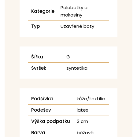
Polobotky a
Kategorie
mokasíny
Typ
Uzavřené boty
Šířka
G
Svršek
syntetika
Podšívka
kůže/textílie
Podešev
latex
Výška podpatku
3 cm
Barva
béžová