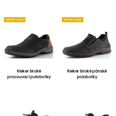
AKČNÍ CENA
AKČNÍ CENA
Rieker široké
Rieker široké pánské
prozouvací polobotky
polobotky