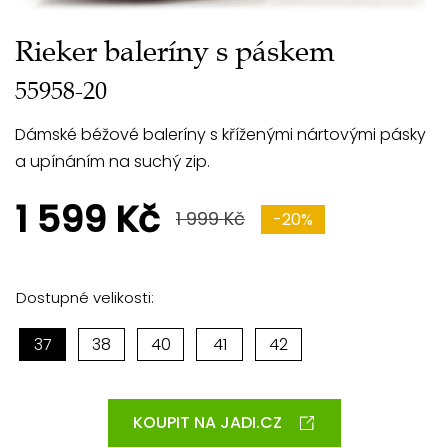
Rieker baleríny s páskem
55958-20
Dámské béžové baleríny s kříženými nártovými pásky
a upínáním na suchý zip.
1 599 Kč
1 999 Kč
-20%
Dostupné velikosti:
37
38
40
41
42
KOUPIT NA JADI.CZ