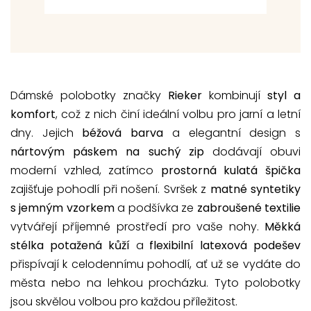
Dámské polobotky značky
Rieker
kombinují
styl a
komfort
, což z nich činí ideální volbu pro jarní a letní
dny. Jejich
béžová barva
a elegantní design s
nártovým páskem na suchý zip
dodávají obuvi
moderní vzhled, zatímco
prostorná kulatá špička
zajišťuje pohodlí při nošení. Svršek z
matné syntetiky
s jemným vzorkem
a podšívka ze
zabroušené textilie
vytvářejí příjemné prostředí pro vaše nohy.
Měkká
stélka potažená kůží
a
flexibilní latexová podešev
přispívají k celodennímu pohodlí, ať už se vydáte do
města nebo na lehkou procházku. Tyto polobotky
jsou skvělou volbou pro každou příležitost.