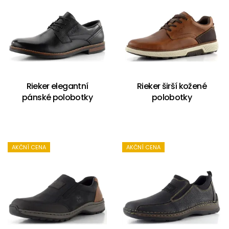
Rieker elegantní
Rieker širší kožené
pánské polobotky
polobotky
AKČNÍ CENA
AKČNÍ CENA