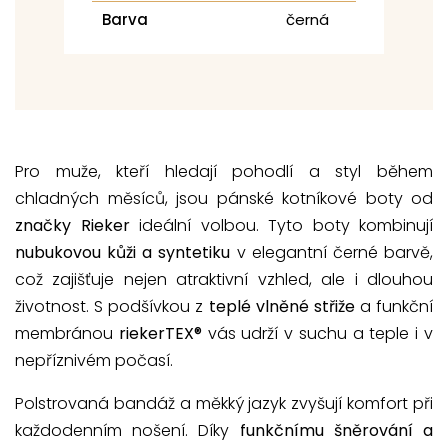
Barva
černá
Pro muže, kteří hledají pohodlí a styl během
chladných měsíců, jsou pánské kotníkové boty od
značky Rieker
ideální volbou. Tyto boty kombinují
nubukovou kůži a syntetiku
v elegantní černé barvě,
což zajišťuje nejen atraktivní vzhled, ale i dlouhou
životnost. S podšívkou z
teplé vlněné střiže
a funkční
membránou
riekerTEX®
vás udrží v suchu a teple i v
nepříznivém počasí.
Polstrovaná bandáž a měkký jazyk zvyšují komfort při
každodenním nošení. Díky
funkčnímu šněrování a