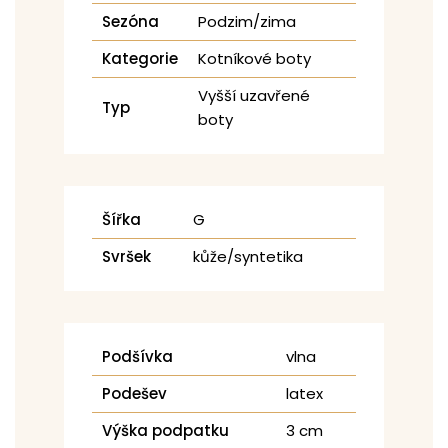
Sezóna
Podzim/zima
Kategorie
Kotníkové boty
Vyšší uzavřené
Typ
boty
Šířka
G
Svršek
kůže/syntetika
Podšívka
vlna
Podešev
latex
Výška podpatku
3 cm