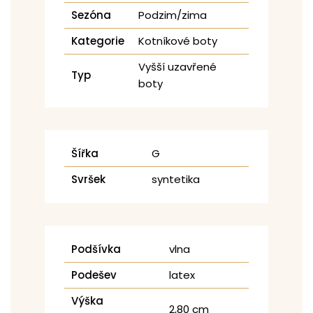
Sezóna
Podzim/zima
Kategorie
Kotníkové boty
Vyšší uzavřené
Typ
boty
Šířka
G
Svršek
syntetika
Podšívka
vlna
Podešev
latex
Výška
2,80 cm