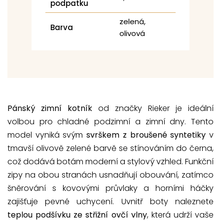
podpatku
zelená,
Barva
olivová
Pánský zimní kotník
od značky Rieker je ideální
volbou pro chladné podzimní a zimní dny. Tento
model vyniká svým
svrškem z broušené syntetiky
v
tmavší olivově zelené barvě se stínováním do černa,
což dodává botám moderní a stylový vzhled. Funkční
zipy na obou stranách usnadňují obouvání, zatímco
šněrování s kovovými průvlaky a horními háčky
zajišťuje pevné uchycení. Uvnitř boty naleznete
teplou podšívku ze střižní ovčí vlny
, která udrží vaše