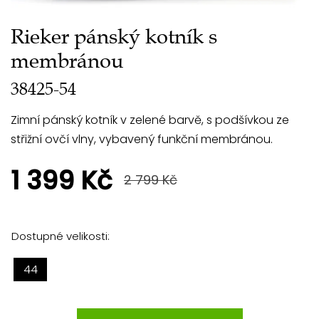
Rieker pánský kotník s
membránou
38425-54
Zimní pánský kotník v zelené barvě, s podšívkou ze
střižní ovčí vlny, vybavený funkční membránou.
1 399 Kč
2 799 Kč
Dostupné velikosti:
44