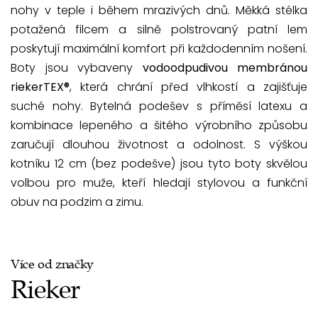
nohy v teple i během mrazivých dnů. Měkká stélka
potažená filcem a silně polstrovaný patní lem
poskytují maximální komfort při každodenním nošení.
Boty jsou vybaveny
vodoodpudivou membránou
riekerTEX®
, která chrání před vlhkostí a zajišťuje
suché nohy. Bytelná podešev s příměsí latexu a
kombinace lepeného a šitého výrobního způsobu
zaručují dlouhou životnost a odolnost. S výškou
kotníku 12 cm (bez podešve) jsou tyto boty skvělou
volbou pro muže, kteří hledají stylovou a funkční
obuv na podzim a zimu.
Více od značky
Rieker