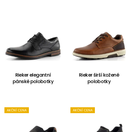
Rieker elegantní
Rieker širší kožené
pánské polobotky
polobotky
AKČNÍ CENA
AKČNÍ CENA