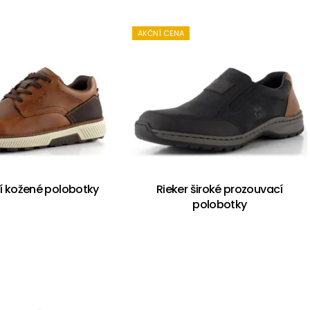
AKČNÍ CENA
rší kožené polobotky
Rieker široké prozouvací
polobotky