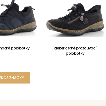
 modré polobotky
Rieker černé prozouvací
polobotky
EKCE ZNAČKY