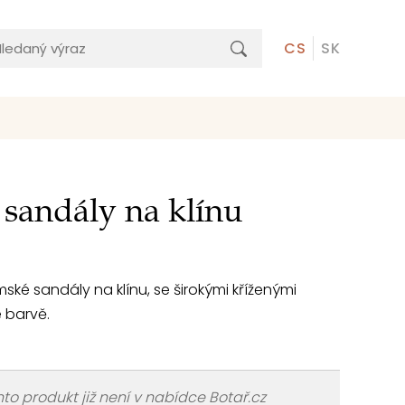
CS
SK
 sandály na klínu
mské sandály na klínu, se širokými kříženými
 barvě.
to produkt již není v nabídce Botař.cz