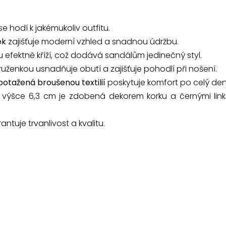
se hodí k jakémukoliv outfitu.
ek
zajišťuje moderní vzhled a snadnou údržbu.
u efektně kříží, což dodává sandálům jedinečný styl.
ruženkou usnadňuje obutí a zajišťuje pohodlí při nošení.
potažená broušenou textilií
poskytuje komfort po celý den
e výšce 6,3 cm je zdobená dekorem korku a černými li
ntuje trvanlivost a kvalitu.