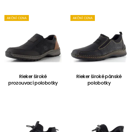
AKČNÍ CENA
AKČNÍ CENA
Rieker široké
Rieker široké pánské
prozouvací polobotky
polobotky