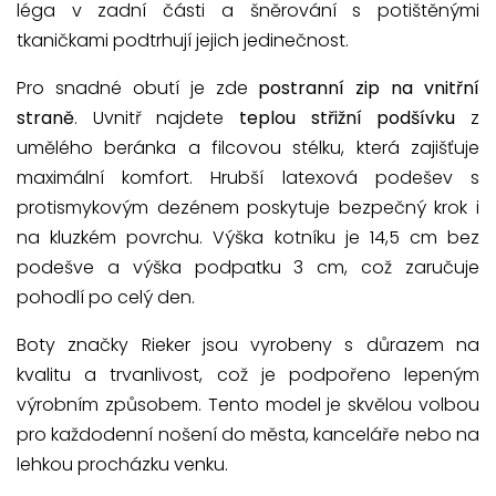
léga v zadní části a šněrování s potištěnými
tkaničkami podtrhují jejich jedinečnost.
Pro snadné obutí je zde
postranní zip na vnitřní
straně
. Uvnitř najdete
teplou střižní podšívku
z
umělého beránka a filcovou stélku, která zajišťuje
maximální komfort. Hrubší latexová podešev s
protismykovým dezénem poskytuje bezpečný krok i
na kluzkém povrchu. Výška kotníku je 14,5 cm bez
podešve a výška podpatku 3 cm, což zaručuje
pohodlí po celý den.
Boty značky Rieker jsou vyrobeny s důrazem na
kvalitu a trvanlivost, což je podpořeno lepeným
výrobním způsobem. Tento model je skvělou volbou
pro každodenní nošení do města, kanceláře nebo na
lehkou procházku venku.