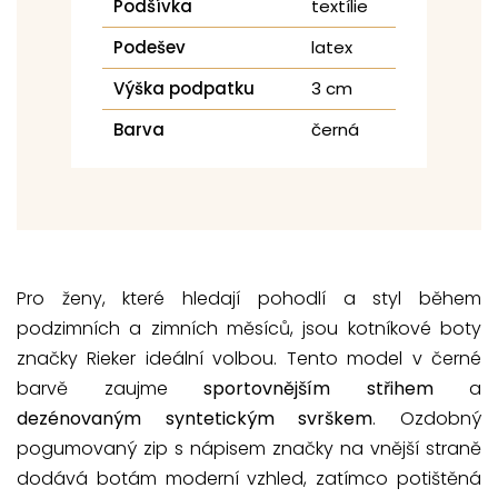
Podšívka
textílie
Podešev
latex
Výška podpatku
3 cm
Barva
černá
Pro ženy, které hledají pohodlí a styl během
podzimních a zimních měsíců, jsou kotníkové boty
značky Rieker ideální volbou. Tento model v černé
barvě zaujme
sportovnějším střihem
a
dezénovaným syntetickým svrškem
. Ozdobný
pogumovaný zip s nápisem značky na vnější straně
dodává botám moderní vzhled, zatímco potištěná