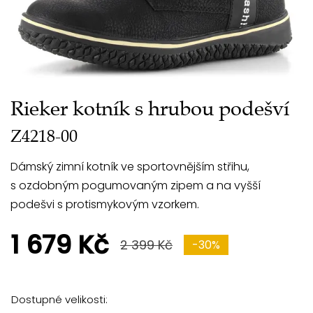
Rieker kotník s hrubou podešví
Z4218-00
Dámský zimní kotník ve sportovnějším střihu,
s ozdobným pogumovaným zipem a na vyšší
podešvi s protismykovým vzorkem.
1 679 Kč
2 399 Kč
-30%
Dostupné velikosti: