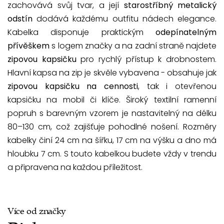
zachovává svůj tvar, a její
starostříbný metalický
odstín
dodává každému outfitu nádech elegance.
Kabelka disponuje praktickým
odepínatelným
přívěškem
s logem značky a na zadní straně najdete
zipovou kapsičku
pro rychlý přístup k drobnostem.
Hlavní kapsa na zip je skvěle vybavena - obsahuje jak
zipovou kapsičku na cennosti
, tak i otevřenou
kapsičku na mobil či klíče. Široký textilní ramenní
popruh s barevným vzorem je nastavitelný na délku
80–130 cm, což zajišťuje pohodlné nošení. Rozměry
kabelky činí 24 cm na šířku, 17 cm na výšku a dno má
hloubku 7 cm. S touto kabelkou budete vždy v trendu
a připravena na každou příležitost.
Více od značky