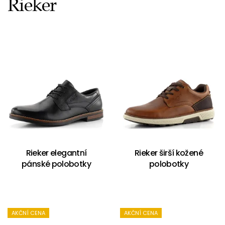
Rieker
Rieker elegantní
Rieker širší kožené
pánské polobotky
polobotky
AKČNÍ CENA
AKČNÍ CENA