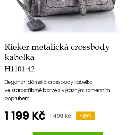
Rieker metalická crossbody
kabelka
H1101-42
Elegantní dámská crossbody kabelka
ve starostříbrné barvě s výrazným ramenním
popruhem.
1 199 Kč
1 499 Kč
-20%