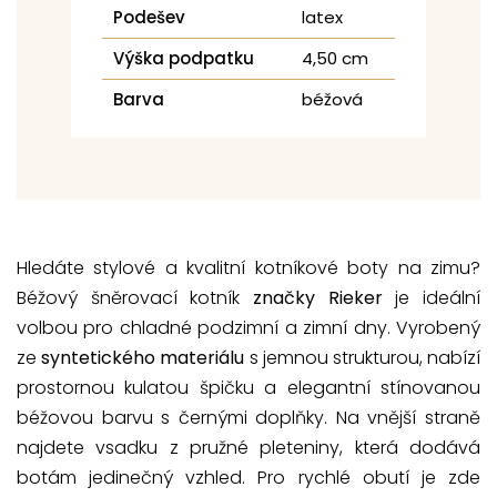
Podešev
latex
Výška podpatku
4,50 cm
Barva
béžová
Hledáte stylové a kvalitní kotníkové boty na zimu?
Béžový šněrovací kotník
značky Rieker
je ideální
volbou pro chladné podzimní a zimní dny. Vyrobený
ze
syntetického materiálu
s jemnou strukturou, nabízí
prostornou kulatou špičku a elegantní stínovanou
béžovou barvu s černými doplňky. Na vnější straně
najdete vsadku z pružné pleteniny, která dodává
botám jedinečný vzhled. Pro rychlé obutí je zde