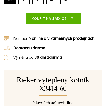
37
38
39
40
41
KOUPIT NA JADI.CZ
Dostupné
online a v kamenných prodejnách
.
Doprava zdarma
.
Výměna do
30 dní zdarma
.
Rieker vyteplený kotník
X3414-60
hlavní charakteristiky