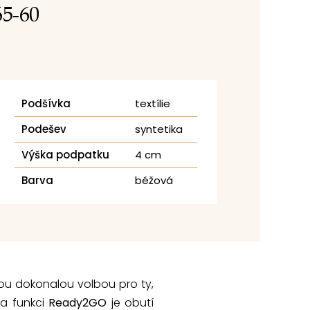
65-60
Podšívka
textílie
Podešev
syntetika
Výška podpatku
4 cm
Barva
béžová
jsou dokonalou volbou pro ty,
a funkci
Ready2GO
je obutí