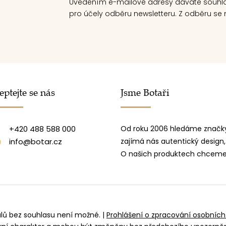
Uvedením e-mailové adresy dáváte souhl
pro účely odběru newsletteru. Z odběru se m
eptejte se nás
Jsme Botaři
+420 488 588 000
Od roku 2006 hledáme značky
info@botar.cz
zajímá nás autentický design,
O našich produktech chceme 
álů bez souhlasu není možné.
|
Prohlášení o zpracování osobních