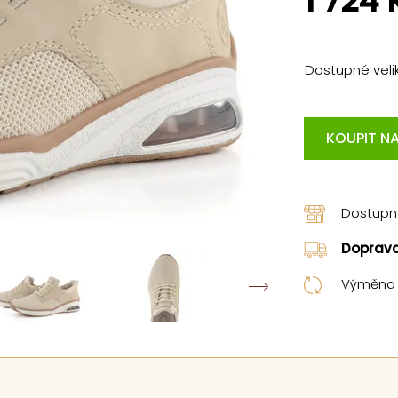
1 724 
Dostupné velik
KOUPIT NA
Dostup
Doprav
Výměna