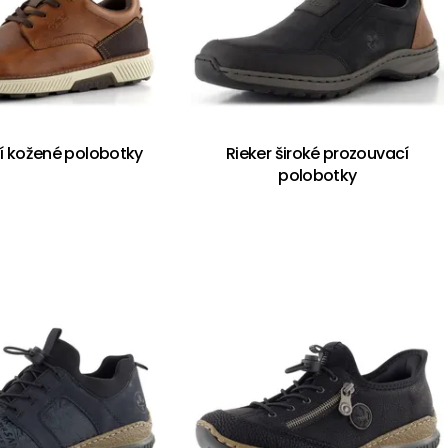
rší kožené polobotky
Rieker široké prozouvací
polobotky