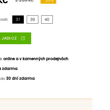
Kč
2 299 Kč
-25%
osti:
37
39
40
 JADI.CZ
né
online a v kamenných prodejnách
.
a zdarma
.
 do
30 dní zdarma
.