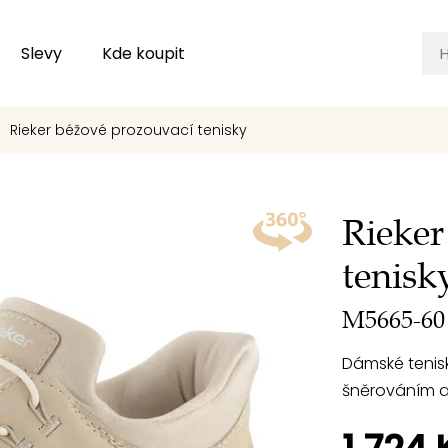
Slevy
Kde koupit
Rieker béžové prozouvací tenisky
Rieker
tenisk
M5665-60
Dámské tenis
šněrováním a