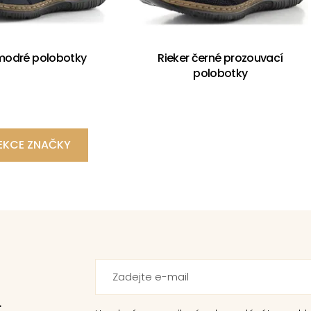
 modré polobotky
Rieker černé prozouvací
polobotky
EKCE ZNAČKY
.