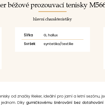
er béžové prozouvací tenisky M56
hlavní charakteristiky
Šířka
G, hallux
Svršek
syntetika/textílie
isky od značky Rieker, ideální pro jarní a letní sezónu, 
v jednom. Díky
gumičkovému šněrování bez dotahování