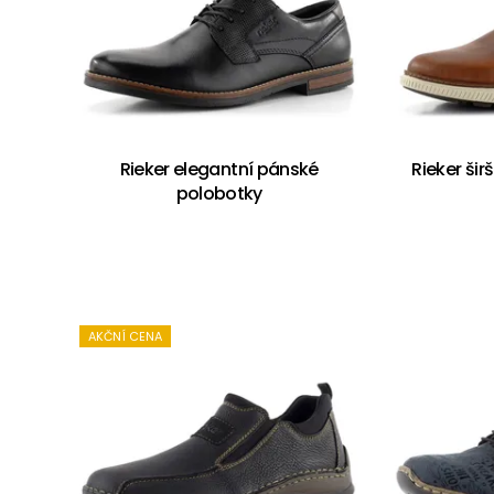
Rieker elegantní pánské
Rieker ši
polobotky
AKČNÍ CENA