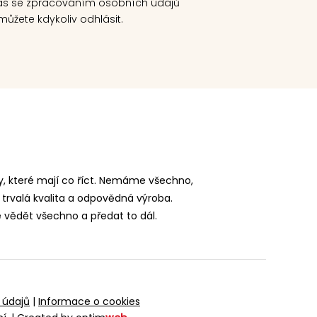
as se zpracováním osobních údajů
ůžete kdykoliv odhlásit.
, které mají co říct. Nemáme všechno,
 trvalá kvalita a odpovědná výroba.
vědět všechno a předat to dál.
 údajů
|
Informace o cookies