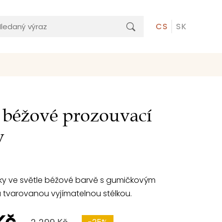
CS
SK
 béžové prozouvací
y
ky ve světle béžové barvě s gumičkovým
 tvarovanou vyjímatelnou stélkou.