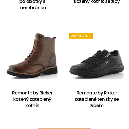
polobotky s
kožený kotník se zipy
membránou
AKČNÍ CENA
Remonte by Rieker
Remonte by Rieker
kožený zateplený
zateplené tenisky se
kotník
zipem