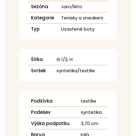
Sezóna
Jaro/léto
Kategorie
Tenisky a sneakers
Typ
Uzavřené boty
Šířka
G 1/2, H
Svršek
syntetika/textílie
Podšívka
textílie
Podešev
syntetika
Výška podpatku
3,70 cm
Barva
bílá