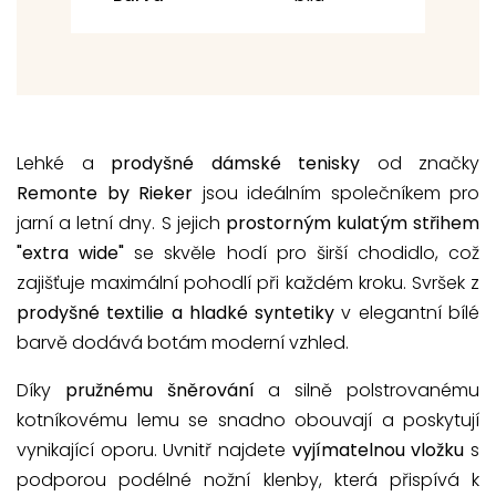
Lehké a
prodyšné dámské tenisky
od značky
Remonte by Rieker
jsou ideálním společníkem pro
jarní a letní dny. S jejich
prostorným kulatým střihem
"extra wide"
se skvěle hodí pro širší chodidlo, což
zajišťuje maximální pohodlí při každém kroku. Svršek z
prodyšné textilie a hladké syntetiky
v elegantní bílé
barvě dodává botám moderní vzhled.
Díky
pružnému šněrování
a silně polstrovanému
kotníkovému lemu se snadno obouvají a poskytují
vynikající oporu. Uvnitř najdete
vyjímatelnou vložku
s
podporou podélné nožní klenby, která přispívá k