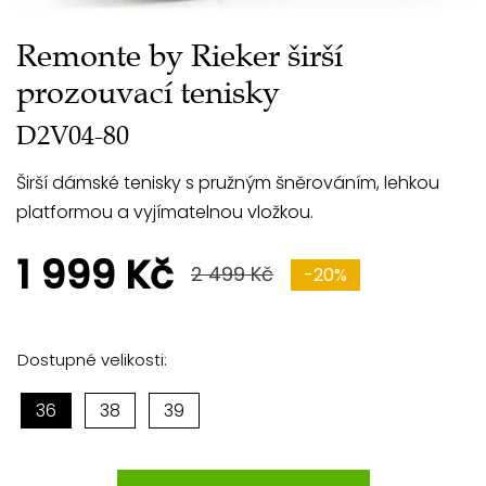
Remonte by Rieker širší
prozouvací tenisky
D2V04-80
Širší dámské tenisky s pružným šněrováním, lehkou
platformou a vyjímatelnou vložkou.
1 999 Kč
2 499 Kč
-20%
Dostupné velikosti:
36
38
39