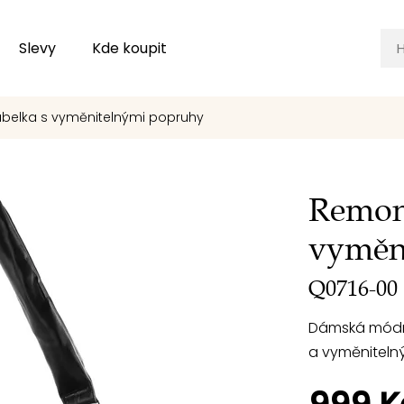
Slevy
Kde koupit
abelka s vyměnitelnými popruhy
Remont
vyměn
Q0716-00
Dámská módní
a vyměniteln