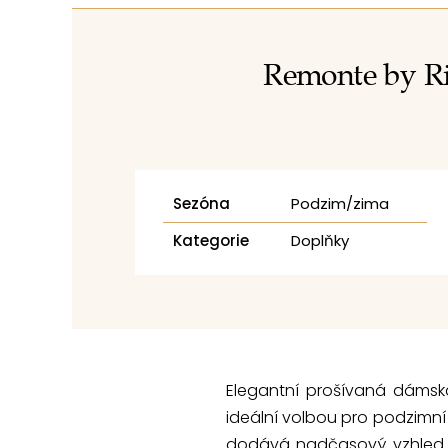
Remonte by Ri
Sezóna
Podzim/zima
Kategorie
Doplňky
Elegantní prošívaná dáms
ideální volbou pro podzimní
dodává nadčasový vzhled. D