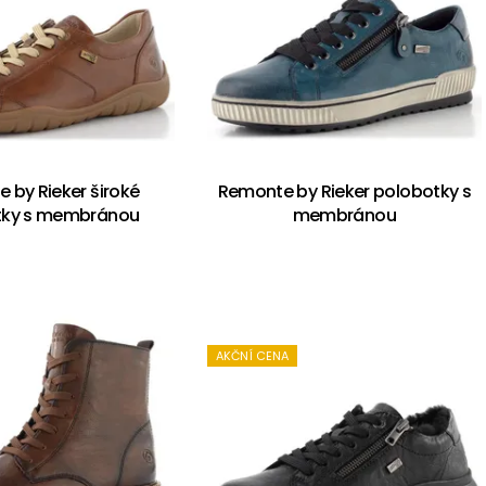
 by Rieker široké
Remonte by Rieker polobotky s
tky s membránou
membránou
AKČNÍ CENA