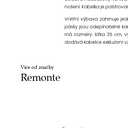
nošení. Kabelka je polstrova
Vnitřní výbava zahrnuje je
pásky jsou odepínatelné kar
má rozměry: šířka 35 cm, 
dodává kabelce exkluzivní v
Více od značky
Remonte