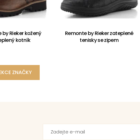
 by Rieker kožený
Remonte by Rieker zateplené
eplený kotník
tenisky se zipem
EKCE ZNAČKY