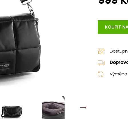
999 K
KOUPIT NA
Dostup
Doprav
Výměna