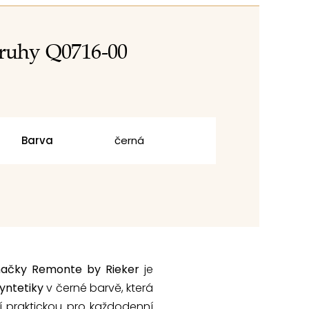
pruhy Q0716-00
Barva
černá
načky Remonte by Rieker
je
yntetiky
v černé barvě, která
í praktickou pro každodenní