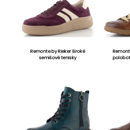
Remonte by Rieker široké
Remonte
semišové tenisky
polobo