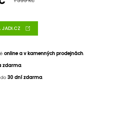
č
1 399 Kč
 JADI.CZ
né
online a v kamenných prodejnách
.
a zdarma
.
 do
30 dní zdarma
.