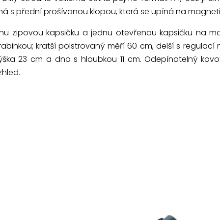
ná s přední prošívanou klopou, která se upíná na magneti
dnu zipovou kapsičku a jednu otevřenou kapsičku na mo
abinkou; kratší polstrovaný měří 60 cm, delší s regulací
výška 23 cm a dno s hloubkou 11 cm. Odepínatelný kovo
zhled.