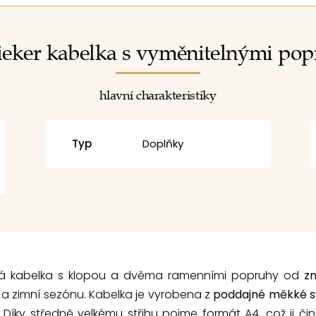
eker kabelka s vyměnitelnými po
hlavní charakteristiky
Typ
Doplňky
ká kabelka s klopou a dvěma ramenními popruhy od
z
 a zimní sezónu. Kabelka je vyrobena z
poddajné měkké s
íky středně velkému střihu pojme formát A4, což ji čin