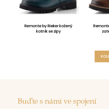
Remonte by Rieker kožený
Remonte
kotník se zipy
zat
KOL
Buďte s námi ve spojení