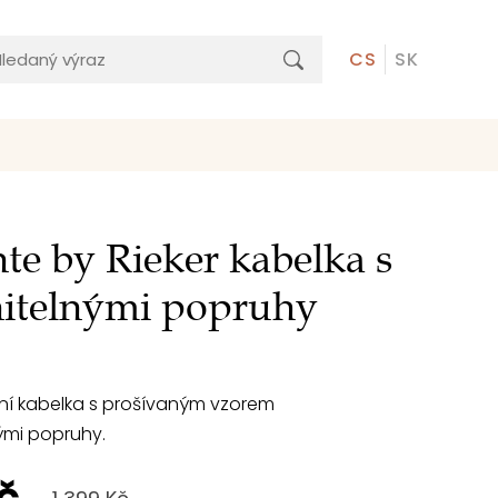
CS
SK
e by Rieker kabelka s
itelnými popruhy
 kabelka s prošívaným vzorem
ými popruhy.